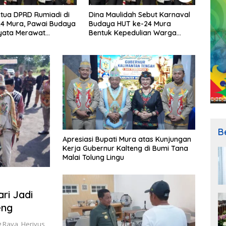
lidah Sebut Karnaval
Imanudin Dorong Penanaman
Rumia
HUT ke-24 Mura
Nilai Bangsa Pada Generasi
Keadi
Kepedulian Warga
Muda
Kese
disi
B
Apresiasi Bupati Mura atas Kunjungan
Kerja Gubernur Kalteng di Bumi Tana
Malai Tolung Lingu
ri Jadi
eng
 Raya, Heriyus,