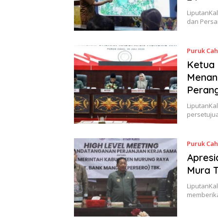
LiputanKal
dan Persa
Puruk Ca
Ketua 
Menan
Peran
LiputanKa
persetuju
Puruk Ca
Apresi
Mura 
LiputanKal
memberikan