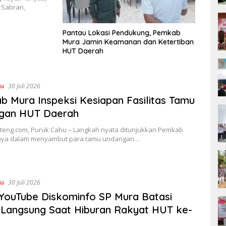
 Sabran,
Pantau Lokasi Pendukung, Pemkab
Mura Jamin Keamanan dan Ketertiban
HUT Daerah
hu
30 Juli 2026
 Mura Inspeksi Kesiapan Fasilitas Tamu
gan HUT Daerah
lteng.com, Puruk Cahu – Langkah nyata ditunjukkan Pemkab
aya dalam menyambut para tamu undangan…
hu
30 Juli 2026
YouTube Diskominfo SP Mura Batasi
 Langsung Saat Hiburan Rakyat HUT ke-