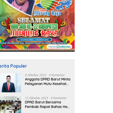
di Sebut Indikator
Bupati Mura Pimpin Upacara
A
lan Diukur dari
Hari Jadi ke-24 Bersama
K
jahteraan Warga
Gubernur Kalteng
K
T
erita Populer
9 Oktober 2023
0 Komentar
Anggota DPRD Barut Minta
Pelayanan Mutu Kesehatan
Terus Ditingkatkan
13 Oktober 2023
0 Komentar
DPRD Barut Bersama
Pemkab Rapat Bahas Hasil
Evaluasi Gubernur Kalteng