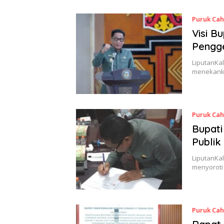
Puruk Ca
Visi B
Pengg
LiputanKal
menekanka
Puruk Ca
Bupat
Publik
LiputanKal
menyoroti
Puruk Ca