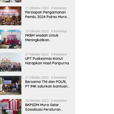
terhadap Raperda APBD
Perubahan 2023
11 Oktober 2023
0 Komentar
Persiapan Pengamanan
Pemilu 2024 Polres Mura
Gelar Rakor Lintas
Sektoral
13 Oktober 2023
0 Komentar
PKBM Wadah Untuk
Meningkatkan
Pengetahuan dan
Keterampilan Masyarakat
Dalam Bidang Ekonomi
27 Oktober 2023
0 Komentar
UPT Puskesmas Konut
Harapkan Hasil Paripurna
27 Oktober 2023
0 Komentar
Bersama TNI dan POLRI,
PT IMK salurkan bantuan
di kegiatan Jumat Berkah
30 Oktober 2023
0 Komentar
BKPSDM Mura Gelar
Sosialisasi Peraturan
Kepegawaian Negara