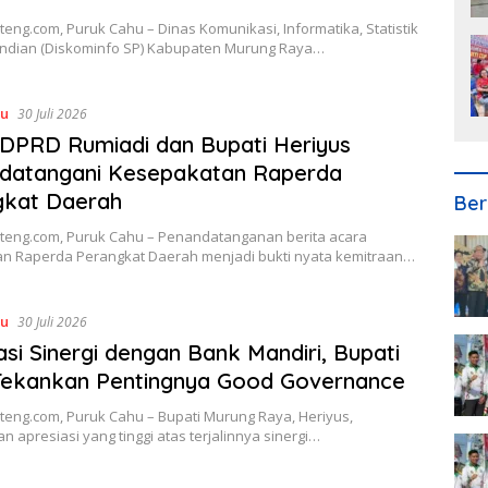
teng.com, Puruk Cahu – Dinas Komunikasi, Informatika, Statistik
ndian (Diskominfo SP) Kabupaten Murung Raya…
hu
30 Juli 2026
DPRD Rumiadi dan Bupati Heriyus
datangani Kesepakatan Raperda
gkat Daerah
Ber
lteng.com, Puruk Cahu – Penandatanganan berita acara
an Raperda Perangkat Daerah menjadi bukti nyata kemitraan…
hu
30 Juli 2026
asi Sinergi dengan Bank Mandiri, Bupati
Tekankan Pentingnya Good Governance
teng.com, Puruk Cahu – Bupati Murung Raya, Heriyus,
 apresiasi yang tinggi atas terjalinnya sinergi…