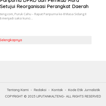
 Paripurna DPRD dan Pemkab Mura
Setujui Reorganisasi Perangkat Daerah
teng.com, Puruk Cahu – Rapat Paripurna ke-8 Masa Sidang II
6 menjadi saksi kunci…
Selengkapnya
Tentang Kami
Redaksi
Kontak
Kode Etik Jurnalistik
COPYRIGHT © 2023 LIPUTANKALTENG- ALL RIGHTS RESERVED