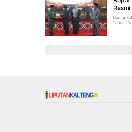
Rapat
Resmi 
LiputanKal
Tahun 202