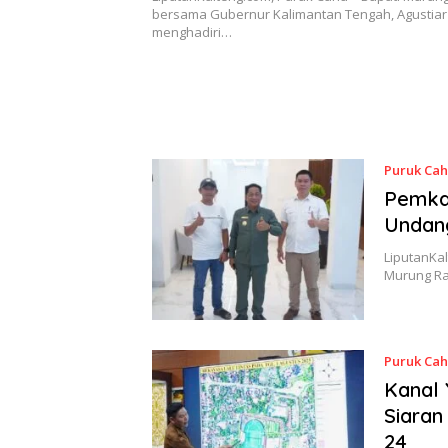
bersama Gubernur Kalimantan Tengah, Agustiar
menghadiri…
Puruk Ca
Pemkab
Undan
LiputanKa
Murung R
Puruk Ca
Kanal 
Siaran
24