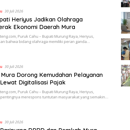
hu
30 Juli 2026
upati Heriyus Jadikan Olahraga
erak Ekonomi Daerah Mura
teng.com, Puruk Cahu – Bupati Murung Raya, Heriyus,
n bahwa bidang olahraga memiliki peran ganda…
hu
30 Juli 2026
i Mura Dorong Kemudahan Pelayanan
 Lewat Digitalisasi Pajak
teng.com, Puruk Cahu – Bupati Murung Raya, Heriyus,
 pentingnya merespons tuntutan masyarakat yang semakin…
hu
30 Juli 2026