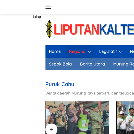
Langsung
ke
konten
tutup
Home
Regional
Legislatif
N
Sepak Bola
Barito Utara
Murung R
Puruk Cahu
Berita daerah Murung Raya terbaru dan terupda