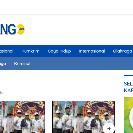
asional
Humkrim
Gaya Hidup
Internasional
Olahraga
aya
Kriminal
SEL
KA
te