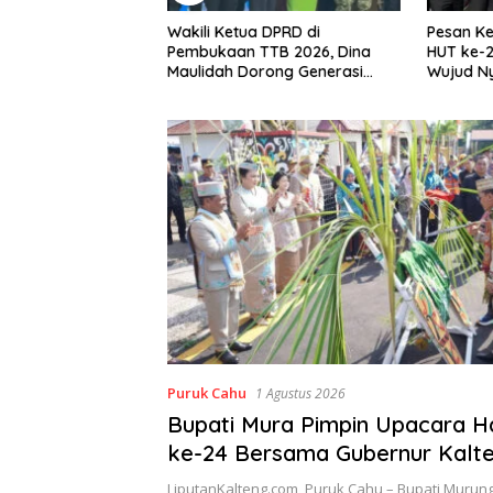
 DPRD di
Pesan Ketua DPRD Rumiadi di
Dina Mau
TTB 2026, Dina
HUT ke-24 Mura, Pawai Budaya
Budaya 
rong Generasi
Wujud Nyata Merawat
Bentuk 
 Budaya Dayak
Kebinekaan
Pada Tra
Puruk Cahu
1 Agustus 2026
Bupati Mura Pimpin Upacara Ha
ke-24 Bersama Gubernur Kalt
LiputanKalteng.com, Puruk Cahu – Bupati Murung