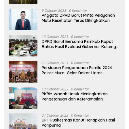
9 Oktober 2023
0 Komentar
Anggota DPRD Barut Minta Pelayanan
Mutu Kesehatan Terus Ditingkatkan
13 Oktober 2023
0 Komentar
DPRD Barut Bersama Pemkab Rapat
Bahas Hasil Evaluasi Gubernur Kalteng
terhadap Raperda APBD Perubahan
2023
11 Oktober 2023
0 Komentar
Persiapan Pengamanan Pemilu 2024
Polres Mura Gelar Rakor Lintas
Sektoral
13 Oktober 2023
0 Komentar
PKBM Wadah Untuk Meningkatkan
Pengetahuan dan Keterampilan
Masyarakat Dalam Bidang Ekonomi
27 Oktober 2023
0 Komentar
UPT Puskesmas Konut Harapkan Hasil
Paripurna