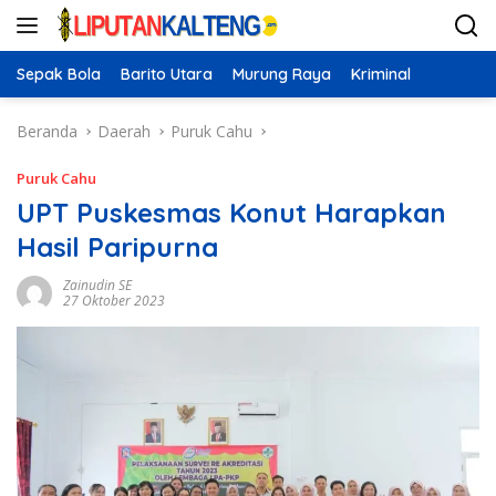
Langsung
ke
konten
Sepak Bola
Barito Utara
Murung Raya
Kriminal
Beranda
Daerah
Puruk Cahu
Puruk Cahu
UPT Puskesmas Konut Harapkan
Hasil Paripurna
Zainudin SE
27 Oktober 2023