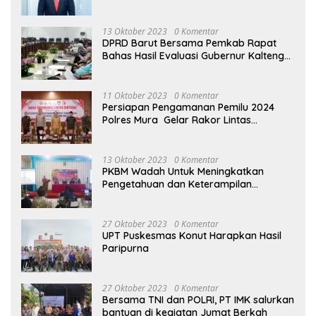
13 Oktober 2023
0 Komentar
DPRD Barut Bersama Pemkab Rapat
Bahas Hasil Evaluasi Gubernur Kalteng
terhadap Raperda APBD Perubahan
2023
11 Oktober 2023
0 Komentar
Persiapan Pengamanan Pemilu 2024
Polres Mura Gelar Rakor Lintas
Sektoral
13 Oktober 2023
0 Komentar
PKBM Wadah Untuk Meningkatkan
Pengetahuan dan Keterampilan
Masyarakat Dalam Bidang Ekonomi
27 Oktober 2023
0 Komentar
UPT Puskesmas Konut Harapkan Hasil
Paripurna
27 Oktober 2023
0 Komentar
Bersama TNI dan POLRI, PT IMK salurkan
bantuan di kegiatan Jumat Berkah