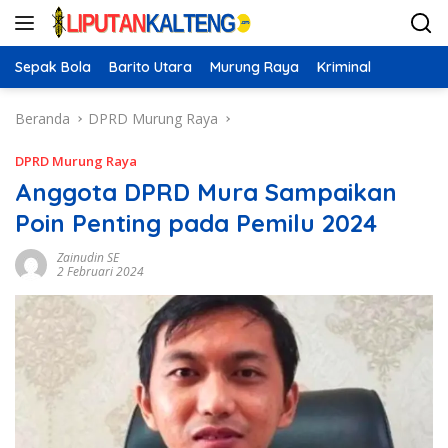
Langsung
ke
konten
Sepak Bola
Barito Utara
Murung Raya
Kriminal
Beranda
DPRD Murung Raya
DPRD Murung Raya
Anggota DPRD Mura Sampaikan
Poin Penting pada Pemilu 2024
Zainudin SE
2 Februari 2024