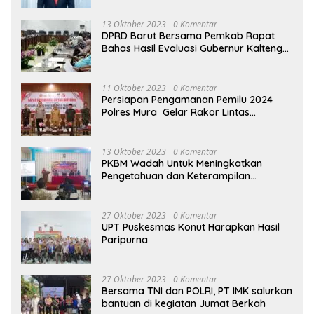
13 Oktober 2023
0 Komentar
DPRD Barut Bersama Pemkab Rapat
Bahas Hasil Evaluasi Gubernur Kalteng
terhadap Raperda APBD Perubahan
2023
11 Oktober 2023
0 Komentar
Persiapan Pengamanan Pemilu 2024
Polres Mura Gelar Rakor Lintas
Sektoral
13 Oktober 2023
0 Komentar
PKBM Wadah Untuk Meningkatkan
Pengetahuan dan Keterampilan
Masyarakat Dalam Bidang Ekonomi
27 Oktober 2023
0 Komentar
UPT Puskesmas Konut Harapkan Hasil
Paripurna
27 Oktober 2023
0 Komentar
Bersama TNI dan POLRI, PT IMK salurkan
bantuan di kegiatan Jumat Berkah