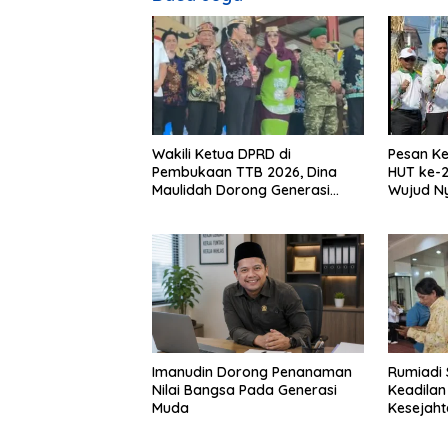
Wakili Ketua DPRD di
Pesan Ke
Pembukaan TTB 2026, Dina
HUT ke-2
Maulidah Dorong Generasi
Wujud N
Muda Cintai Budaya Dayak
Kebinek
Imanudin Dorong Penanaman
Rumiadi 
Nilai Bangsa Pada Generasi
Keadilan
Muda
Kesejah