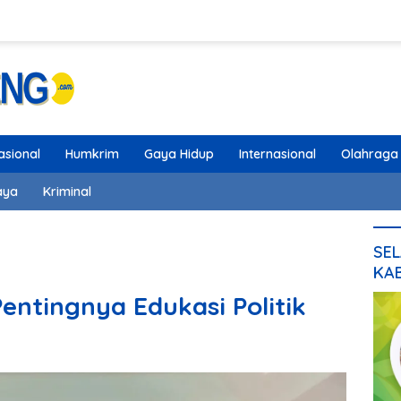
asional
Humkrim
Gaya Hidup
Internasional
Olahraga
aya
Kriminal
SEL
KA
entingnya Edukasi Politik