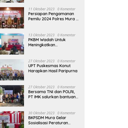
terhadap Raperda APBD
Perubahan 2023
11 Oktober 2023
0 Komentar
Persiapan Pengamanan
Pemilu 2024 Polres Mura
Gelar Rakor Lintas
Sektoral
13 Oktober 2023
0 Komentar
PKBM Wadah Untuk
Meningkatkan
Pengetahuan dan
Keterampilan Masyarakat
Dalam Bidang Ekonomi
27 Oktober 2023
0 Komentar
UPT Puskesmas Konut
Harapkan Hasil Paripurna
27 Oktober 2023
0 Komentar
Bersama TNI dan POLRI,
PT IMK salurkan bantuan
di kegiatan Jumat Berkah
30 Oktober 2023
0 Komentar
BKPSDM Mura Gelar
Sosialisasi Peraturan
Kepegawaian Negara