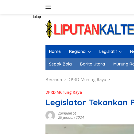
Langsung
ke
konten
tutup
Home
Regional
Legislatif
N
Sepak Bola
Barito Utara
Murung R
Beranda
DPRD Murung Raya
DPRD Murung Raya
Legislator Tekankan P
Zainudin SE
29 Januari 2024