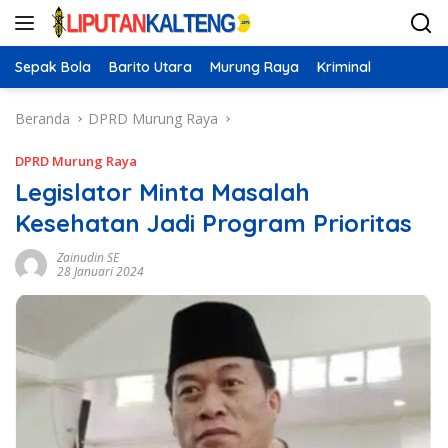
Langsung
ke
konten
Sepak Bola
Barito Utara
Murung Raya
Kriminal
Beranda
DPRD Murung Raya
DPRD Murung Raya
Legislator Minta Masalah
Kesehatan Jadi Program Prioritas
Zainudin SE
28 Januari 2024