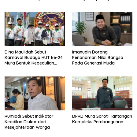
Muda Cintai Budaya Dayak
Merawat Kebinekaan
Dina Maulidah Sebut
Imanudin Dorong
Karnaval Budaya HUT ke-24
Penanaman Nilai Bangsa
Mura Bentuk Kepedulian
Pada Generasi Muda
Warga Pada Tradisi
Rumiadi Sebut Indikator
DPRD Mura Soroti Tantangan
Keadilan Diukur dari
Kompleks Pembangunan
Kesejahteraan Warga