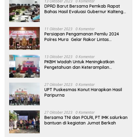
13 Oktober 2023
0 Komentar
DPRD Barut Bersama Pemkab Rapat
Bahas Hasil Evaluasi Gubernur Kalteng
terhadap Raperda APBD Perubahan
2023
11 Oktober 2023
0 Komentar
Persiapan Pengamanan Pemilu 2024
Polres Mura Gelar Rakor Lintas
Sektoral
13 Oktober 2023
0 Komentar
PKBM Wadah Untuk Meningkatkan
Pengetahuan dan Keterampilan
Masyarakat Dalam Bidang Ekonomi
27 Oktober 2023
0 Komentar
UPT Puskesmas Konut Harapkan Hasil
Paripurna
27 Oktober 2023
0 Komentar
Bersama TNI dan POLRI, PT IMK salurkan
bantuan di kegiatan Jumat Berkah