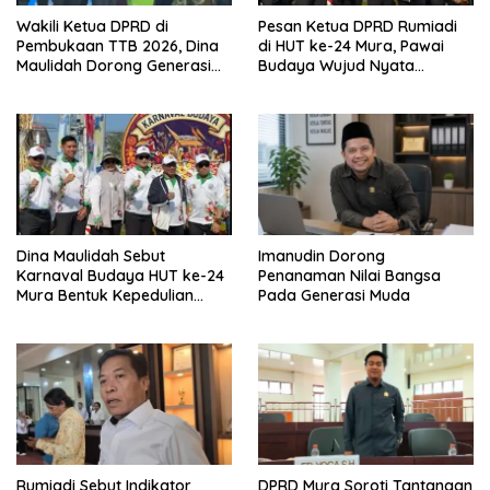
Wakili Ketua DPRD di
Pesan Ketua DPRD Rumiadi
Pembukaan TTB 2026, Dina
di HUT ke-24 Mura, Pawai
Maulidah Dorong Generasi
Budaya Wujud Nyata
Muda Cintai Budaya Dayak
Merawat Kebinekaan
Dina Maulidah Sebut
Imanudin Dorong
Karnaval Budaya HUT ke-24
Penanaman Nilai Bangsa
Mura Bentuk Kepedulian
Pada Generasi Muda
Warga Pada Tradisi
Rumiadi Sebut Indikator
DPRD Mura Soroti Tantangan