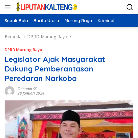
Langsung
ke
konten
Sepak Bola
Barito Utara
Murung Raya
Kriminal
Beranda
DPRD Murung Raya
DPRD Murung Raya
Legislator Ajak Masyarakat
Dukung Pemberantasan
Peredaran Narkoba
Zainudin SE
28 Januari 2024