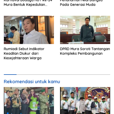
Karnaval Budaya HUT ke-24
Penanaman Nilai Bangsa
Mura Bentuk Kepedulian
Pada Generasi Muda
Warga Pada Tradisi
Rumiadi Sebut Indikator
DPRD Mura Soroti Tantangan
Keadilan Diukur dari
Kompleks Pembangunan
Kesejahteraan Warga
Rekomendasi untuk kamu