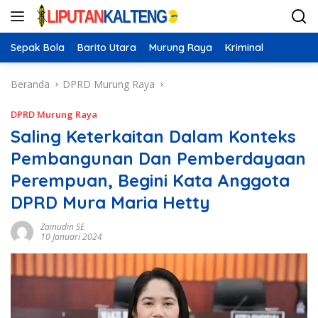
Langsung
ke
konten
Sepak Bola
Barito Utara
Murung Raya
Kriminal
Beranda
DPRD Murung Raya
DPRD Murung Raya
Saling Keterkaitan Dalam Konteks
Pembangunan Dan Pemberdayaan
Perempuan, Begini Kata Anggota
DPRD Mura Maria Hetty
Zainudin SE
10 Januari 2024