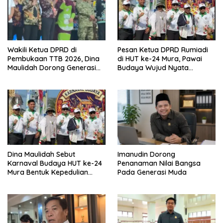
Wakili Ketua DPRD di
Pesan Ketua DPRD Rumiadi
Pembukaan TTB 2026, Dina
di HUT ke-24 Mura, Pawai
Maulidah Dorong Generasi
Budaya Wujud Nyata
Muda Cintai Budaya Dayak
Merawat Kebinekaan
Dina Maulidah Sebut
Imanudin Dorong
Karnaval Budaya HUT ke-24
Penanaman Nilai Bangsa
Mura Bentuk Kepedulian
Pada Generasi Muda
Warga Pada Tradisi