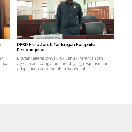
i
DPRD Mura Soroti Tantangan Kompleks
Pembangunan
an
LiputanKalteng.com, Puruk Cahu – Perancangan
dapat
agenda pembangunan daerah yang responsif dan
adaptif menjadi kebutuhan mendesak…