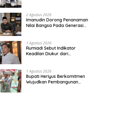
Bentuk Kepedulian Warga
Pada Tradisi
2 Agustus 2026
Imanudin Dorong Penanaman
Nilai Bangsa Pada Generasi
Muda
1 Agustus 2026
Rumiadi Sebut Indikator
Keadilan Diukur dari
Kesejahteraan Warga
1 Agustus 2026
Bupati Heriyus Berkomitmen
Wujudkan Pembangunan
Merata hingga Desa Terpencil
dan Tingkatkan SDM