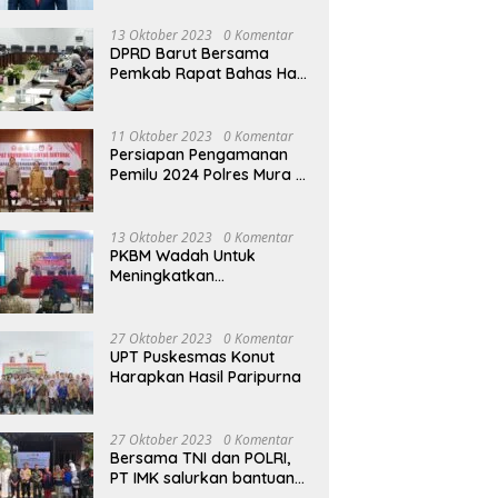
13 Oktober 2023
0 Komentar
DPRD Barut Bersama
Pemkab Rapat Bahas Hasil
Evaluasi Gubernur Kalteng
terhadap Raperda APBD
Perubahan 2023
11 Oktober 2023
0 Komentar
Persiapan Pengamanan
Pemilu 2024 Polres Mura
Gelar Rakor Lintas
Sektoral
13 Oktober 2023
0 Komentar
PKBM Wadah Untuk
Meningkatkan
Pengetahuan dan
Keterampilan Masyarakat
Dalam Bidang Ekonomi
27 Oktober 2023
0 Komentar
UPT Puskesmas Konut
Harapkan Hasil Paripurna
27 Oktober 2023
0 Komentar
Bersama TNI dan POLRI,
PT IMK salurkan bantuan
di kegiatan Jumat Berkah