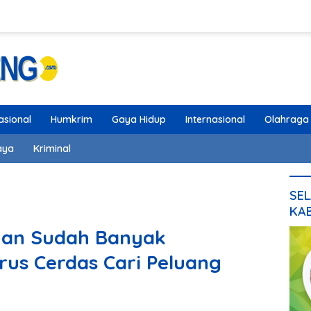
asional
Humkrim
Gaya Hidup
Internasional
Olahraga
aya
Kriminal
SEL
KA
uan Sudah Banyak
rus Cerdas Cari Peluang