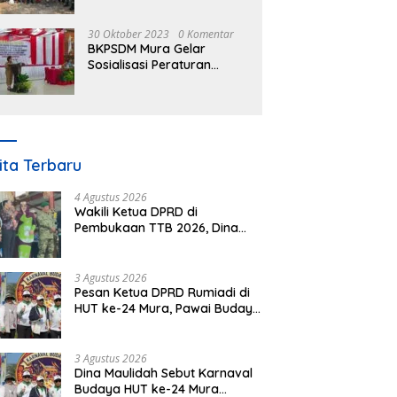
30 Oktober 2023
0 Komentar
BKPSDM Mura Gelar
Sosialisasi Peraturan
Kepegawaian Negara
Nomor 3 Tahun 2023
ita Terbaru
4 Agustus 2026
Wakili Ketua DPRD di
Pembukaan TTB 2026, Dina
Maulidah Dorong Generasi
Muda Cintai Budaya Dayak
3 Agustus 2026
Pesan Ketua DPRD Rumiadi di
HUT ke-24 Mura, Pawai Budaya
Wujud Nyata Merawat
Kebinekaan
3 Agustus 2026
Dina Maulidah Sebut Karnaval
Budaya HUT ke-24 Mura