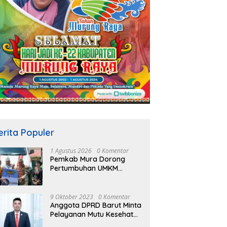
erita Populer
1 Agustus 2026
0 Komentar
Pemkab Mura Dorong
Pertumbuhan UMKM
Melalui Skema Kredit
Bersubsidi Bunga Rendah
9 Oktober 2023
0 Komentar
Anggota DPRD Barut Minta
Pelayanan Mutu Kesehatan
Terus Ditingkatkan