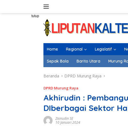
Langsung
ke
konten
tutup
Home
Regional
Legislatif
N
Sepak Bola
Barito Utara
Murung R
Beranda
DPRD Murung Raya
DPRD Murung Raya
Akhirudin : Pembang
DIberbagai Sektor Ha
Zainudin SE
10 Januari 2024