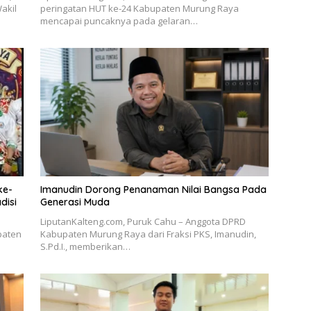
akil
peringatan HUT ke-24 Kabupaten Murung Raya
mencapai puncaknya pada gelaran…
ke-
Imanudin Dorong Penanaman Nilai Bangsa Pada
disi
Generasi Muda
LiputanKalteng.com, Puruk Cahu – Anggota DPRD
paten
Kabupaten Murung Raya dari Fraksi PKS, Imanudin,
S.Pd.I., memberikan…