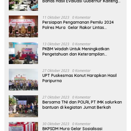
Bahas Hasil Evaluasi Gubernur Kalteng
terhadap Raperda APBD Perubahan
2023
11 Oktober 2023
0 Komentar
Persiapan Pengamanan Pemilu 2024
Polres Mura Gelar Rakor Lintas
Sektoral
13 Oktober 2023
0 Komentar
PKBM Wadah Untuk Meningkatkan
Pengetahuan dan Keterampilan
Masyarakat Dalam Bidang Ekonomi
27 Oktober 2023
0 Komentar
UPT Puskesmas Konut Harapkan Hasil
Paripurna
27 Oktober 2023
0 Komentar
Bersama TNI dan POLRI, PT IMK salurkan
bantuan di kegiatan Jumat Berkah
30 Oktober 2023
0 Komentar
BKPSDM Mura Gelar Sosialisasi