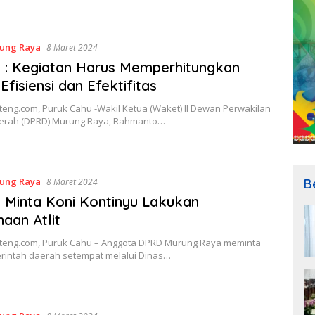
ung Raya
8 Maret 2024
: Kegiatan Harus Memperhitungkan
Efisiensi dan Efektifitas
teng.com, Puruk Cahu -Wakil Ketua (Waket) II Dewan Perwakilan
erah (DPRD) Murung Raya, Rahmanto…
ung Raya
B
8 Maret 2024
Minta Koni Kontinyu Lakukan
aan Atlit
lteng.com, Puruk Cahu – Anggota DPRD Murung Raya meminta
rintah daerah setempat melalui Dinas…