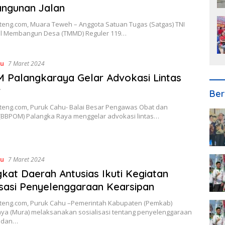
ngunan Jalan
lteng.com, Muara Teweh – Anggota Satuan Tugas (Satgas) TNI
l Membangun Desa (TMMD) Reguler 119…
hu
7 Maret 2024
Palangkaraya Gelar Advokasi Lintas
r
Ber
lteng.com, Puruk Cahu- Balai Besar Pengawas Obat dan
BBPOM) Palangka Raya menggelar advokasi lintas…
hu
7 Maret 2024
kat Daerah Antusias Ikuti Kegiatan
isasi Penyelenggaraan Kearsipan
lteng.com, Puruk Cahu –Pemerintah Kabupaten (Pemkab)
ya (Mura) melaksanakan sosialisasi tentang penyelenggaraan
n dan…