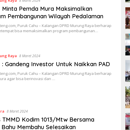
ung Raya
8 Maret 2024
 Minta Pemda Mura Maksimalkan
am Pembangunan Wilayah Pedalaman
lteng.com, Puruk Cahu – Kalangan DPRD Murung Raya berharap
etempat bisa memaksimalkan program pembangunan…
ung Raya
8 Maret 2024
: Gandeng Investor Untuk Naikkan PAD
lteng.com, Puruk Cahu – Kalangan DPRD Murung Raya berharap
ra agar bisa berinovasi dan …
ara
8 Maret 2024
s TMMD Kodim 1013/Mtw Bersama
 Bahu Membahu Selesaikan