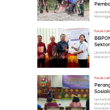
Pemba
Liputanka
Manungga
Puruk Ca
BBPOM 
Sekto
Liputanka
Makanan (
Puruk Ca
Perang
Sosial
Liputanka
Murung Ra
kearsipa