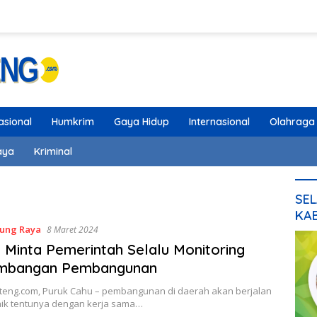
asional
Humkrim
Gaya Hidup
Internasional
Olahraga
aya
Kriminal
SEL
KA
ung Raya
8 Maret 2024
Minta Pemerintah Selalu Monitoring
mbangan Pembangunan
lteng.com, Puruk Cahu – pembangunan di daerah akan berjalan
ik tentunya dengan kerja sama…