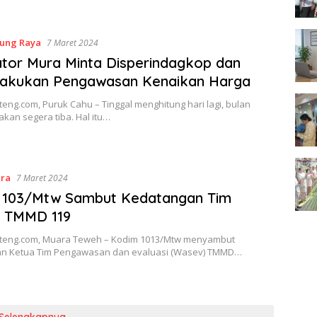
ung Raya
7 Maret 2024
ator Mura Minta Disperindagkop dan
akukan Pengawasan Kenaikan Harga
teng.com, Puruk Cahu – Tinggal menghitung hari lagi, bulan
kan segera tiba. Hal itu…
ara
7 Maret 2024
 103/Mtw Sambut Kedatangan Tim
 TMMD 119
lteng.com, Muara Teweh – Kodim 1013/Mtw menyambut
n Ketua Tim Pengawasan dan evaluasi (Wasev) TMMD…
Selengkapnya