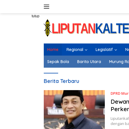
Langsung
ke
konten
tutup
Home
Regional
Legislatif
N
Sepak Bola
Barito Utara
Murung R
Liputankalteng.com
Berita Terbaru
DPRD Mur
Dewan 
Perke
Liputanka
dengan ba