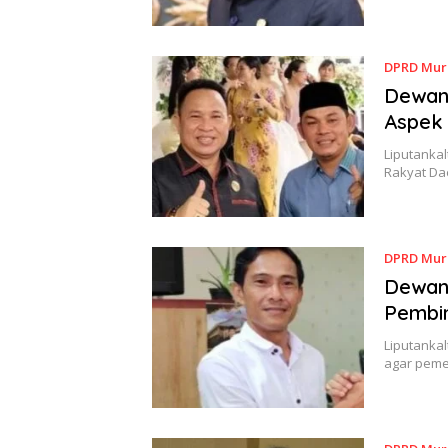
DPRD Mur
Dewan 
Aspek 
Liputankal
Rakyat Da
DPRD Mur
Dewan 
Pembin
Liputanka
agar peme