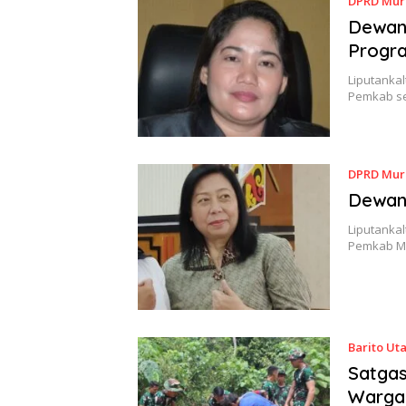
DPRD Mur
Dewan
Progr
Liputanka
Pemkab s
DPRD Mur
Dewan 
Liputanka
Pemkab Mu
Barito Ut
Satga
Warga