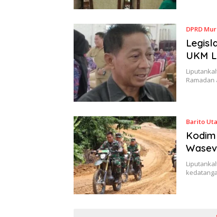
DPRD Mur
Legisl
UKM L
Liputankal
Ramadan a
Barito Ut
Kodim
Wasev
Liputanka
kedatanga