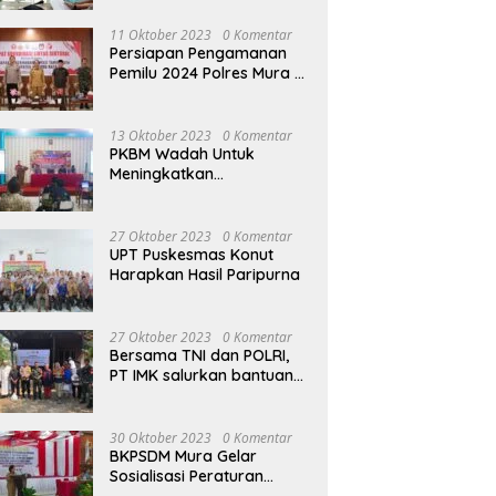
terhadap Raperda APBD
Perubahan 2023
11 Oktober 2023
0 Komentar
Persiapan Pengamanan
Pemilu 2024 Polres Mura
Gelar Rakor Lintas
Sektoral
13 Oktober 2023
0 Komentar
PKBM Wadah Untuk
Meningkatkan
Pengetahuan dan
Keterampilan Masyarakat
Dalam Bidang Ekonomi
27 Oktober 2023
0 Komentar
UPT Puskesmas Konut
Harapkan Hasil Paripurna
27 Oktober 2023
0 Komentar
Bersama TNI dan POLRI,
PT IMK salurkan bantuan
di kegiatan Jumat Berkah
30 Oktober 2023
0 Komentar
BKPSDM Mura Gelar
Sosialisasi Peraturan
Kepegawaian Negara