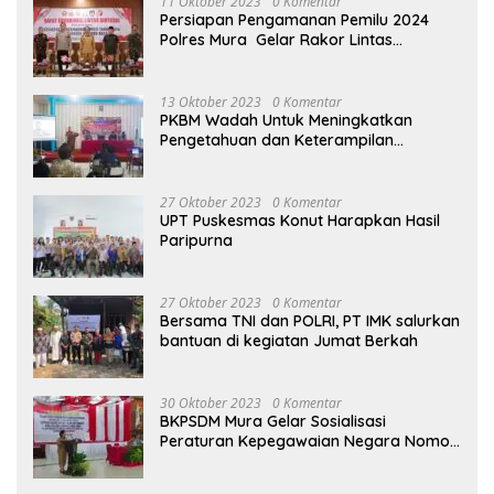
11 Oktober 2023
0 Komentar
Persiapan Pengamanan Pemilu 2024
Polres Mura Gelar Rakor Lintas
Sektoral
13 Oktober 2023
0 Komentar
PKBM Wadah Untuk Meningkatkan
Pengetahuan dan Keterampilan
Masyarakat Dalam Bidang Ekonomi
27 Oktober 2023
0 Komentar
UPT Puskesmas Konut Harapkan Hasil
Paripurna
27 Oktober 2023
0 Komentar
Bersama TNI dan POLRI, PT IMK salurkan
bantuan di kegiatan Jumat Berkah
30 Oktober 2023
0 Komentar
BKPSDM Mura Gelar Sosialisasi
Peraturan Kepegawaian Negara Nomor
3 Tahun 2023