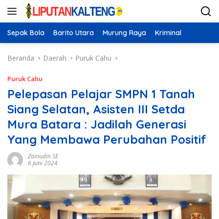
Langsung
ke
konten
Sepak Bola
Barito Utara
Murung Raya
Kriminal
Beranda
Daerah
Puruk Cahu
Puruk Cahu
Pelepasan Pelajar SMPN 1 Tanah
Siang Selatan, Asisten III Setda
Mura Batara : Jadilah Generasi
Yang Membawa Perubahan Positif
Zainudin SE
6 Juni 2024