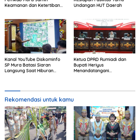
Keamanan dan Ketertiban
Undangan HUT Daerah
HUT Daerah
Kanal YouTube Diskominfo
Ketua DPRD Rumiadi dan
SP Mura Batasi Siaran
Bupati Heriyus
Langsung Saat Hiburan
Menandatangani
Rakyat HUT ke-24
Kesepakatan Raperda
Perangkat Daerah
Rekomendasi untuk kamu