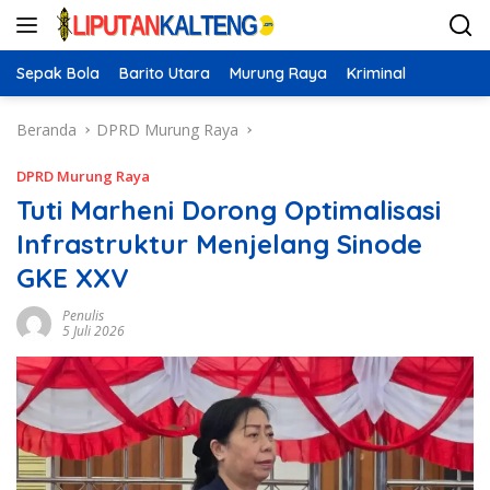
Langsung
ke
konten
Sepak Bola
Barito Utara
Murung Raya
Kriminal
Beranda
DPRD Murung Raya
DPRD Murung Raya
Tuti Marheni Dorong Optimalisasi
Infrastruktur Menjelang Sinode
GKE XXV
Penulis
5 Juli 2026