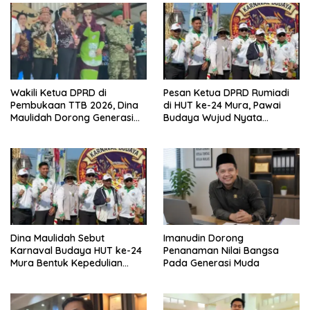
Wakili Ketua DPRD di
Pesan Ketua DPRD Rumiadi
Pembukaan TTB 2026, Dina
di HUT ke-24 Mura, Pawai
Maulidah Dorong Generasi
Budaya Wujud Nyata
Muda Cintai Budaya Dayak
Merawat Kebinekaan
Dina Maulidah Sebut
Imanudin Dorong
Karnaval Budaya HUT ke-24
Penanaman Nilai Bangsa
Mura Bentuk Kepedulian
Pada Generasi Muda
Warga Pada Tradisi