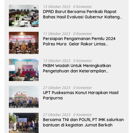
13 Oktober 2023
0 Komentar
DPRD Barut Bersama Pemkab Rapat
Bahas Hasil Evaluasi Gubernur Kalteng
terhadap Raperda APBD Perubahan
2023
11 Oktober 2023
0 Komentar
Persiapan Pengamanan Pemilu 2024
Polres Mura Gelar Rakor Lintas
Sektoral
13 Oktober 2023
0 Komentar
PKBM Wadah Untuk Meningkatkan
Pengetahuan dan Keterampilan
Masyarakat Dalam Bidang Ekonomi
27 Oktober 2023
0 Komentar
UPT Puskesmas Konut Harapkan Hasil
Paripurna
27 Oktober 2023
0 Komentar
Bersama TNI dan POLRI, PT IMK salurkan
bantuan di kegiatan Jumat Berkah