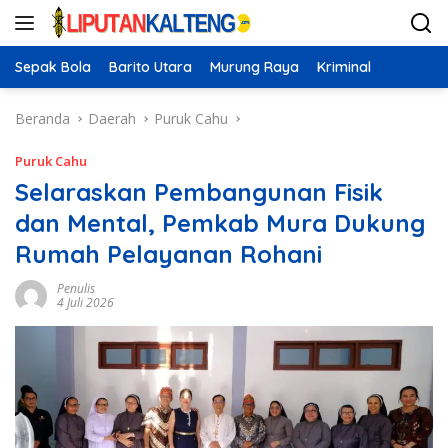
Langsung
ke
konten
Sepak Bola
Barito Utara
Murung Raya
Kriminal
Beranda
Daerah
Puruk Cahu
Puruk Cahu
Selaraskan Pembangunan Fisik
dan Mental, Pemkab Mura Dukung
Rumah Pelayanan Rohani
Penulis
4 Juli 2026