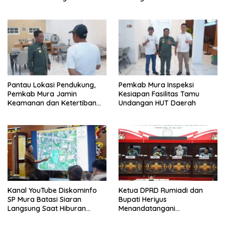
Tolung Lingu
Pantau Lokasi Pendukung,
Pemkab Mura Inspeksi
Pemkab Mura Jamin
Kesiapan Fasilitas Tamu
Keamanan dan Ketertiban
Undangan HUT Daerah
HUT Daerah
Kanal YouTube Diskominfo
Ketua DPRD Rumiadi dan
SP Mura Batasi Siaran
Bupati Heriyus
Langsung Saat Hiburan
Menandatangani
Rakyat HUT ke-24
Kesepakatan Raperda