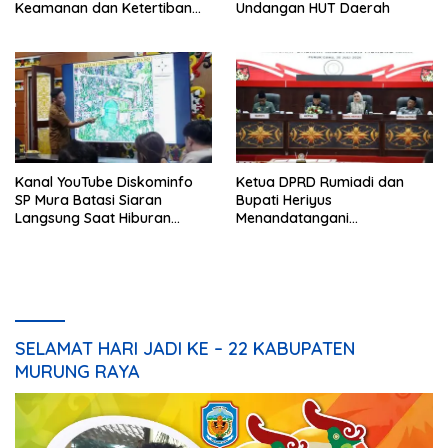
Keamanan dan Ketertiban
Undangan HUT Daerah
HUT Daerah
Kanal YouTube Diskominfo
Ketua DPRD Rumiadi dan
SP Mura Batasi Siaran
Bupati Heriyus
Langsung Saat Hiburan
Menandatangani
Rakyat HUT ke-24
Kesepakatan Raperda
Perangkat Daerah
SELAMAT HARI JADI KE – 22 KABUPATEN
MURUNG RAYA