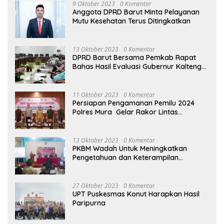
9 Oktober 2023
0 Komentar
Anggota DPRD Barut Minta Pelayanan
Mutu Kesehatan Terus Ditingkatkan
13 Oktober 2023
0 Komentar
DPRD Barut Bersama Pemkab Rapat
Bahas Hasil Evaluasi Gubernur Kalteng
terhadap Raperda APBD Perubahan
2023
11 Oktober 2023
0 Komentar
Persiapan Pengamanan Pemilu 2024
Polres Mura Gelar Rakor Lintas
Sektoral
13 Oktober 2023
0 Komentar
PKBM Wadah Untuk Meningkatkan
Pengetahuan dan Keterampilan
Masyarakat Dalam Bidang Ekonomi
27 Oktober 2023
0 Komentar
UPT Puskesmas Konut Harapkan Hasil
Paripurna