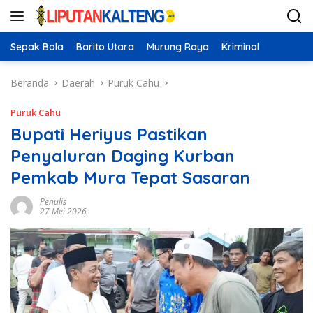
Langsung
ke
konten
Sepak Bola
Barito Utara
Murung Raya
Kriminal
Beranda
Daerah
Puruk Cahu
Puruk Cahu
Bupati Heriyus Pastikan
Penyaluran Daging Kurban
Pemkab Mura Tepat Sasaran
Penulis
27 Mei 2026