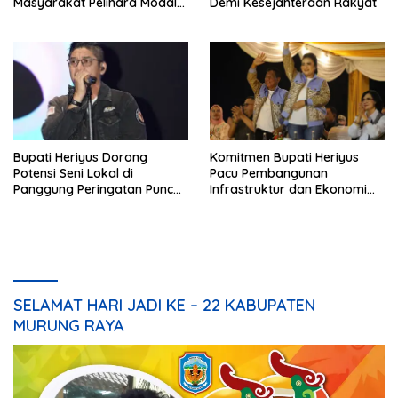
Masyarakat Pelihara Modal
Demi Kesejahteraan Rakyat
Pembangunan
Bupati Heriyus Dorong
Komitmen Bupati Heriyus
Potensi Seni Lokal di
Pacu Pembangunan
Panggung Peringatan Puncak
Infrastruktur dan Ekonomi
Mura
Mura
SELAMAT HARI JADI KE – 22 KABUPATEN
MURUNG RAYA