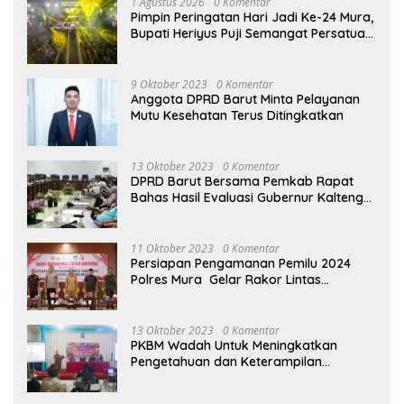
1 Agustus 2026
0 Komentar
Pimpin Peringatan Hari Jadi Ke-24 Mura,
Bupati Heriyus Puji Semangat Persatuan
Masyarakat
9 Oktober 2023
0 Komentar
Anggota DPRD Barut Minta Pelayanan
Mutu Kesehatan Terus Ditingkatkan
13 Oktober 2023
0 Komentar
DPRD Barut Bersama Pemkab Rapat
Bahas Hasil Evaluasi Gubernur Kalteng
terhadap Raperda APBD Perubahan
2023
11 Oktober 2023
0 Komentar
Persiapan Pengamanan Pemilu 2024
Polres Mura Gelar Rakor Lintas
Sektoral
13 Oktober 2023
0 Komentar
PKBM Wadah Untuk Meningkatkan
Pengetahuan dan Keterampilan
Masyarakat Dalam Bidang Ekonomi