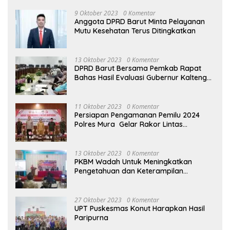
9 Oktober 2023
0 Komentar
Anggota DPRD Barut Minta Pelayanan
Mutu Kesehatan Terus Ditingkatkan
13 Oktober 2023
0 Komentar
DPRD Barut Bersama Pemkab Rapat
Bahas Hasil Evaluasi Gubernur Kalteng
terhadap Raperda APBD Perubahan
2023
11 Oktober 2023
0 Komentar
Persiapan Pengamanan Pemilu 2024
Polres Mura Gelar Rakor Lintas
Sektoral
13 Oktober 2023
0 Komentar
PKBM Wadah Untuk Meningkatkan
Pengetahuan dan Keterampilan
Masyarakat Dalam Bidang Ekonomi
27 Oktober 2023
0 Komentar
UPT Puskesmas Konut Harapkan Hasil
Paripurna