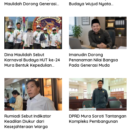
Maulidah Dorong Generasi
Budaya Wujud Nyata
Muda Cintai Budaya Dayak
Merawat Kebinekaan
Dina Maulidah Sebut
Imanudin Dorong
Karnaval Budaya HUT ke-24
Penanaman Nilai Bangsa
Mura Bentuk Kepedulian
Pada Generasi Muda
Warga Pada Tradisi
Rumiadi Sebut Indikator
DPRD Mura Soroti Tantangan
Keadilan Diukur dari
Kompleks Pembangunan
Kesejahteraan Warga