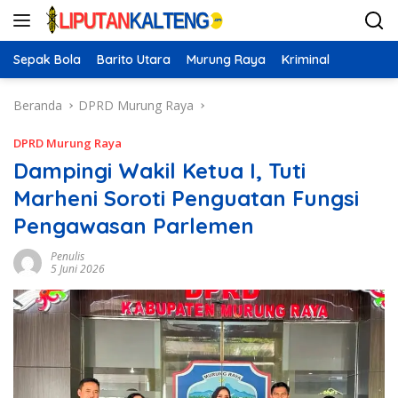
Langsung
ke
konten
Sepak Bola
Barito Utara
Murung Raya
Kriminal
Beranda
DPRD Murung Raya
DPRD Murung Raya
Dampingi Wakil Ketua I, Tuti
Marheni Soroti Penguatan Fungsi
Pengawasan Parlemen
Penulis
5 Juni 2026