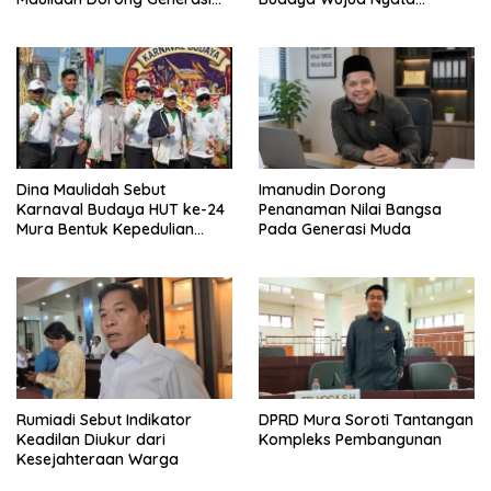
Muda Cintai Budaya Dayak
Merawat Kebinekaan
Dina Maulidah Sebut
Imanudin Dorong
Karnaval Budaya HUT ke-24
Penanaman Nilai Bangsa
Mura Bentuk Kepedulian
Pada Generasi Muda
Warga Pada Tradisi
Rumiadi Sebut Indikator
DPRD Mura Soroti Tantangan
Keadilan Diukur dari
Kompleks Pembangunan
Kesejahteraan Warga