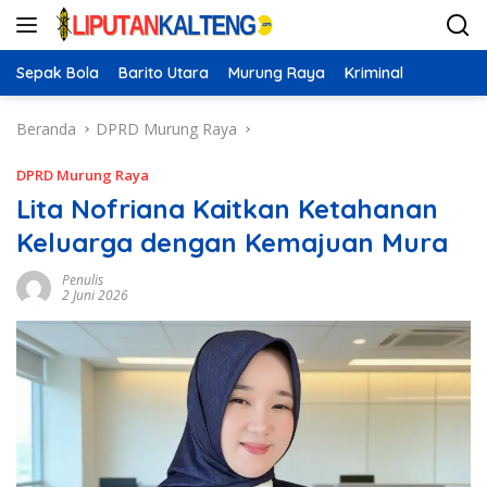
Langsung
ke
konten
Sepak Bola
Barito Utara
Murung Raya
Kriminal
Beranda
DPRD Murung Raya
DPRD Murung Raya
Lita Nofriana Kaitkan Ketahanan
Keluarga dengan Kemajuan Mura
Penulis
2 Juni 2026