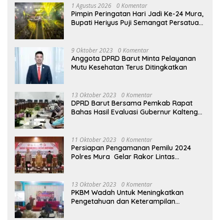
1 Agustus 2026
0 Komentar
Pimpin Peringatan Hari Jadi Ke-24 Mura,
Bupati Heriyus Puji Semangat Persatuan
Masyarakat
9 Oktober 2023
0 Komentar
Anggota DPRD Barut Minta Pelayanan
Mutu Kesehatan Terus Ditingkatkan
13 Oktober 2023
0 Komentar
DPRD Barut Bersama Pemkab Rapat
Bahas Hasil Evaluasi Gubernur Kalteng
terhadap Raperda APBD Perubahan
2023
11 Oktober 2023
0 Komentar
Persiapan Pengamanan Pemilu 2024
Polres Mura Gelar Rakor Lintas
Sektoral
13 Oktober 2023
0 Komentar
PKBM Wadah Untuk Meningkatkan
Pengetahuan dan Keterampilan
Masyarakat Dalam Bidang Ekonomi