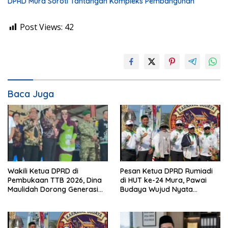
DPRD Mura Soroti Tantangan Kompleks Pembangunan
Post Views:
42
Baca Juga
Wakili Ketua DPRD di
Pesan Ketua DPRD Rumiadi
Pembukaan TTB 2026, Dina
di HUT ke-24 Mura, Pawai
Maulidah Dorong Generasi
Budaya Wujud Nyata
Muda Cintai Budaya Dayak
Merawat Kebinekaan