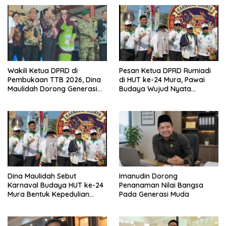
Wakili Ketua DPRD di
Pesan Ketua DPRD Rumiadi
Pembukaan TTB 2026, Dina
di HUT ke-24 Mura, Pawai
Maulidah Dorong Generasi
Budaya Wujud Nyata
Muda Cintai Budaya Dayak
Merawat Kebinekaan
Dina Maulidah Sebut
Imanudin Dorong
Karnaval Budaya HUT ke-24
Penanaman Nilai Bangsa
Mura Bentuk Kepedulian
Pada Generasi Muda
Warga Pada Tradisi