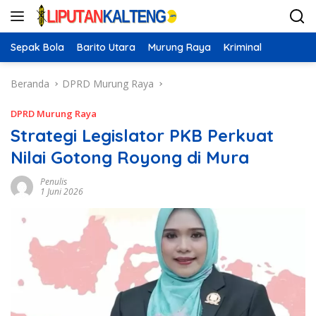
Langsung
ke
konten
Sepak Bola
Barito Utara
Murung Raya
Kriminal
Beranda
DPRD Murung Raya
DPRD Murung Raya
Strategi Legislator PKB Perkuat
Nilai Gotong Royong di Mura
Penulis
1 Juni 2026