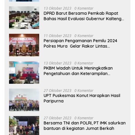
13 Oktober 2023
0 Komentar
DPRD Barut Bersama Pemkab Rapat
Bahas Hasil Evaluasi Gubernur Kalteng
terhadap Raperda APBD Perubahan
2023
11 Oktober 2023
0 Komentar
Persiapan Pengamanan Pemilu 2024
Polres Mura Gelar Rakor Lintas
Sektoral
13 Oktober 2023
0 Komentar
PKBM Wadah Untuk Meningkatkan
Pengetahuan dan Keterampilan
Masyarakat Dalam Bidang Ekonomi
27 Oktober 2023
0 Komentar
UPT Puskesmas Konut Harapkan Hasil
Paripurna
27 Oktober 2023
0 Komentar
Bersama TNI dan POLRI, PT IMK salurkan
bantuan di kegiatan Jumat Berkah