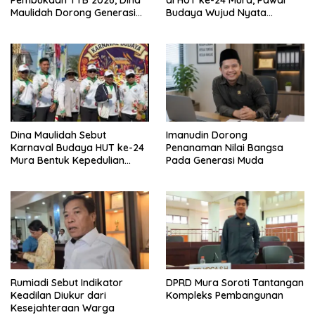
Maulidah Dorong Generasi
Budaya Wujud Nyata
Muda Cintai Budaya Dayak
Merawat Kebinekaan
Dina Maulidah Sebut
Imanudin Dorong
Karnaval Budaya HUT ke-24
Penanaman Nilai Bangsa
Mura Bentuk Kepedulian
Pada Generasi Muda
Warga Pada Tradisi
Rumiadi Sebut Indikator
DPRD Mura Soroti Tantangan
Keadilan Diukur dari
Kompleks Pembangunan
Kesejahteraan Warga