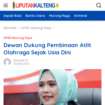
Langsung
ke
konten
Sepak Bola
Barito Utara
Murung Raya
Kriminal
Beranda
DPRD Murung Raya
DPRD Murung Raya
Dewan Dukung Pembinaan Atlit
Olahraga Sejak Usia Dini
Zainudin SE
14 Juni 2025