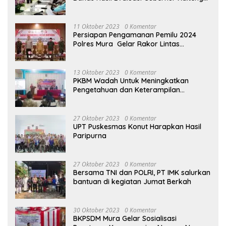
terhadap Raperda APBD Perubahan
2023
11 Oktober 2023
0 Komentar
Persiapan Pengamanan Pemilu 2024
Polres Mura Gelar Rakor Lintas
Sektoral
13 Oktober 2023
0 Komentar
PKBM Wadah Untuk Meningkatkan
Pengetahuan dan Keterampilan
Masyarakat Dalam Bidang Ekonomi
27 Oktober 2023
0 Komentar
UPT Puskesmas Konut Harapkan Hasil
Paripurna
27 Oktober 2023
0 Komentar
Bersama TNI dan POLRI, PT IMK salurkan
bantuan di kegiatan Jumat Berkah
30 Oktober 2023
0 Komentar
BKPSDM Mura Gelar Sosialisasi