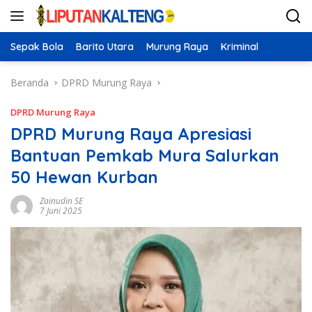
Langsung
ke
konten
Sepak Bola
Barito Utara
Murung Raya
Kriminal
Beranda
DPRD Murung Raya
DPRD Murung Raya
DPRD Murung Raya Apresiasi
Bantuan Pemkab Mura Salurkan
50 Hewan Kurban
Zainudin SE
7 Juni 2025