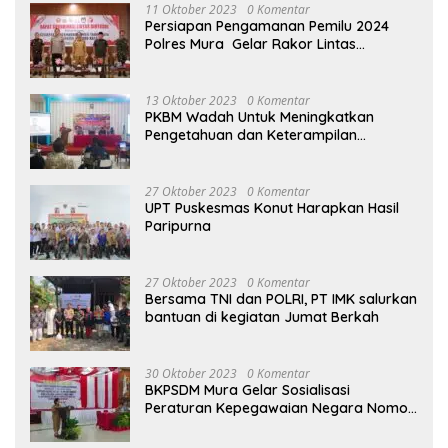
11 Oktober 2023
0 Komentar
Persiapan Pengamanan Pemilu 2024
Polres Mura Gelar Rakor Lintas
Sektoral
13 Oktober 2023
0 Komentar
PKBM Wadah Untuk Meningkatkan
Pengetahuan dan Keterampilan
Masyarakat Dalam Bidang Ekonomi
27 Oktober 2023
0 Komentar
UPT Puskesmas Konut Harapkan Hasil
Paripurna
27 Oktober 2023
0 Komentar
Bersama TNI dan POLRI, PT IMK salurkan
bantuan di kegiatan Jumat Berkah
30 Oktober 2023
0 Komentar
BKPSDM Mura Gelar Sosialisasi
Peraturan Kepegawaian Negara Nomor
3 Tahun 2023