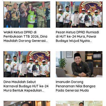
Wakili Ketua DPRD di
Pesan Ketua DPRD Rumiadi
Pembukaan TTB 2026, Dina
di HUT ke-24 Mura, Pawai
Maulidah Dorong Generasi
Budaya Wujud Nyata
Muda Cintai Budaya Dayak
Merawat Kebinekaan
Dina Maulidah Sebut
Imanudin Dorong
Karnaval Budaya HUT ke-24
Penanaman Nilai Bangsa
Mura Bentuk Kepedulian
Pada Generasi Muda
Warga Pada Tradisi