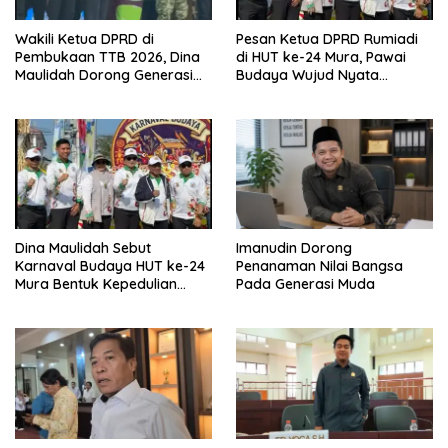
Wakili Ketua DPRD di
Pesan Ketua DPRD Rumiadi
Pembukaan TTB 2026, Dina
di HUT ke-24 Mura, Pawai
Maulidah Dorong Generasi
Budaya Wujud Nyata
Muda Cintai Budaya Dayak
Merawat Kebinekaan
Dina Maulidah Sebut
Imanudin Dorong
Karnaval Budaya HUT ke-24
Penanaman Nilai Bangsa
Mura Bentuk Kepedulian
Pada Generasi Muda
Warga Pada Tradisi