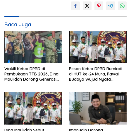
Baca Juga
Wakili Ketua DPRD di
Pesan Ketua DPRD Rumiadi
Pembukaan TTB 2026, Dina
di HUT ke-24 Mura, Pawai
Maulidah Dorong Generasi
Budaya Wujud Nyata
Muda Cintai Budaya Dayak
Merawat Kebinekaan
Dina Maulidah Sebut
Imanudin Dorong