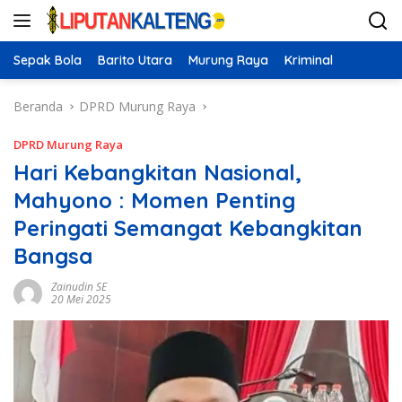
Langsung
ke
konten
Sepak Bola
Barito Utara
Murung Raya
Kriminal
Beranda
DPRD Murung Raya
DPRD Murung Raya
Hari Kebangkitan Nasional,
Mahyono : Momen Penting
Peringati Semangat Kebangkitan
Bangsa
Zainudin SE
20 Mei 2025