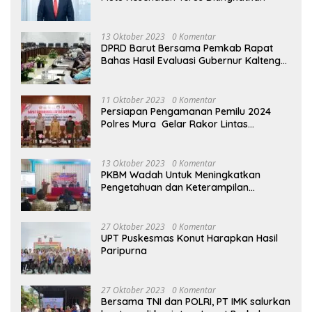
13 Oktober 2023
0 Komentar
DPRD Barut Bersama Pemkab Rapat
Bahas Hasil Evaluasi Gubernur Kalteng
terhadap Raperda APBD Perubahan
2023
11 Oktober 2023
0 Komentar
Persiapan Pengamanan Pemilu 2024
Polres Mura Gelar Rakor Lintas
Sektoral
13 Oktober 2023
0 Komentar
PKBM Wadah Untuk Meningkatkan
Pengetahuan dan Keterampilan
Masyarakat Dalam Bidang Ekonomi
27 Oktober 2023
0 Komentar
UPT Puskesmas Konut Harapkan Hasil
Paripurna
27 Oktober 2023
0 Komentar
Bersama TNI dan POLRI, PT IMK salurkan