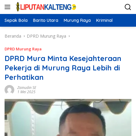
Langsung
ke
konten
Sepak Bola
Barito Utara
Murung Raya
Kriminal
Beranda
DPRD Murung Raya
DPRD Murung Raya
DPRD Mura Minta Kesejahteraan
Pekerja di Murung Raya Lebih di
Perhatikan
Zainudin SE
1 Mei 2025