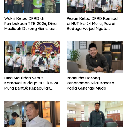
Wakili Ketua DPRD di
Pesan Ketua DPRD Rumiadi
Pembukaan TTB 2026, Dina
di HUT ke-24 Mura, Pawai
Maulidah Dorong Generasi
Budaya Wujud Nyata
Muda Cintai Budaya Dayak
Merawat Kebinekaan
Dina Maulidah Sebut
Imanudin Dorong
Karnaval Budaya HUT ke-24
Penanaman Nilai Bangsa
Mura Bentuk Kepedulian
Pada Generasi Muda
Warga Pada Tradisi