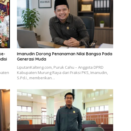
ke-
Imanudin Dorong Penanaman Nilai Bangsa Pada
disi
Generasi Muda
LiputanKalteng.com, Puruk Cahu – Anggota DPRD
paten
Kabupaten Murung Raya dari Fraksi PKS, Imanudin,
S.Pd.I., memberikan…