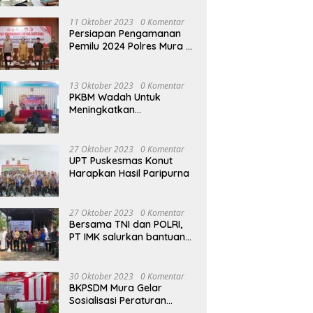
terhadap Raperda APBD
Perubahan 2023
11 Oktober 2023
0 Komentar
Persiapan Pengamanan
Pemilu 2024 Polres Mura
Gelar Rakor Lintas
Sektoral
13 Oktober 2023
0 Komentar
PKBM Wadah Untuk
Meningkatkan
Pengetahuan dan
Keterampilan Masyarakat
Dalam Bidang Ekonomi
27 Oktober 2023
0 Komentar
UPT Puskesmas Konut
Harapkan Hasil Paripurna
27 Oktober 2023
0 Komentar
Bersama TNI dan POLRI,
PT IMK salurkan bantuan
di kegiatan Jumat Berkah
30 Oktober 2023
0 Komentar
BKPSDM Mura Gelar
Sosialisasi Peraturan
Kepegawaian Negara