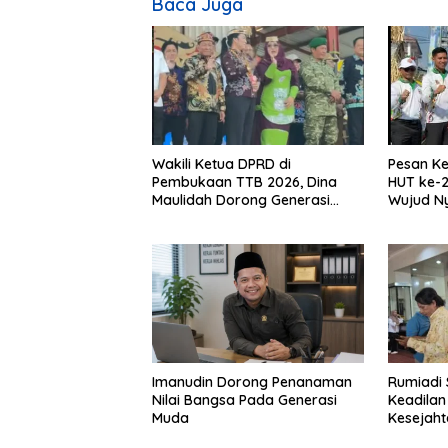
Baca Juga
Wakili Ketua DPRD di
Pesan Ke
Pembukaan TTB 2026, Dina
HUT ke-2
Maulidah Dorong Generasi
Wujud N
Muda Cintai Budaya Dayak
Kebinek
Imanudin Dorong Penanaman
Rumiadi 
Nilai Bangsa Pada Generasi
Keadilan
Muda
Kesejah