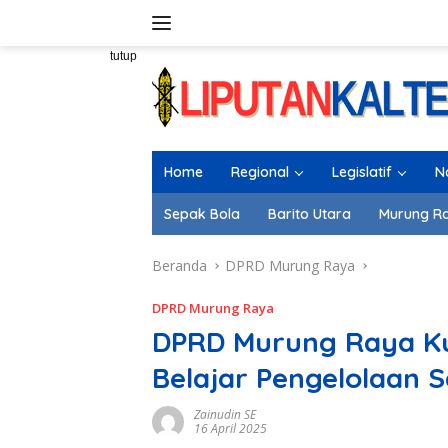
Langsung
ke
konten
tutup
Home
Regional
Legislatif
N
Sepak Bola
Barito Utara
Murung R
Beranda
DPRD Murung Raya
DPRD Murung Raya
DPRD Murung Raya K
Belajar Pengelolaan 
Zainudin SE
16 April 2025