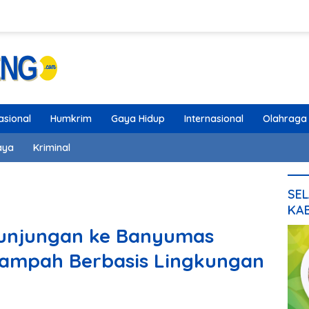
asional
Humkrim
Gaya Hidup
Internasional
Olahraga
aya
Kriminal
SEL
KA
unjungan ke Banyumas
Sampah Berbasis Lingkungan