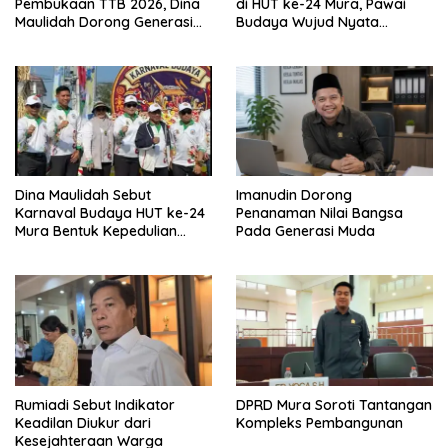
Pembukaan TTB 2026, Dina
di HUT ke-24 Mura, Pawai
Maulidah Dorong Generasi
Budaya Wujud Nyata
Muda Cintai Budaya Dayak
Merawat Kebinekaan
Dina Maulidah Sebut
Imanudin Dorong
Karnaval Budaya HUT ke-24
Penanaman Nilai Bangsa
Mura Bentuk Kepedulian
Pada Generasi Muda
Warga Pada Tradisi
Rumiadi Sebut Indikator
DPRD Mura Soroti Tantangan
Keadilan Diukur dari
Kompleks Pembangunan
Kesejahteraan Warga