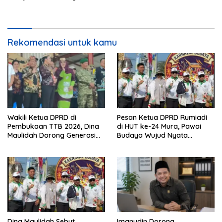
Rekomendasi untuk kamu
Wakili Ketua DPRD di
Pesan Ketua DPRD Rumiadi
Pembukaan TTB 2026, Dina
di HUT ke-24 Mura, Pawai
Maulidah Dorong Generasi
Budaya Wujud Nyata
Muda Cintai Budaya Dayak
Merawat Kebinekaan
Dina Maulidah Sebut
Imanudin Dorong