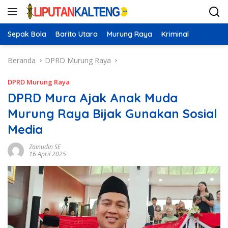
Langsung
ke
konten
Sepak Bola
Barito Utara
Murung Raya
Kriminal
Beranda
DPRD Murung Raya
DPRD Murung Raya
DPRD Mura Ajak Anak Muda
Murung Raya Bijak Gunakan Sosial
Media
Zainudin SE
16 April 2025