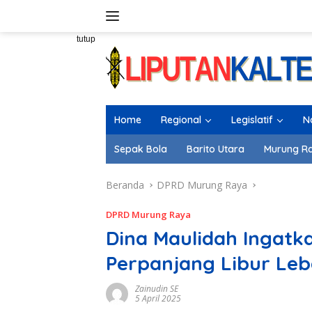
Langsung
ke
konten
tutup
Home
Regional
Legislatif
N
Sepak Bola
Barito Utara
Murung R
Beranda
DPRD Murung Raya
DPRD Murung Raya
Dina Maulidah Ingatk
Perpanjang Libur Le
Zainudin SE
5 April 2025