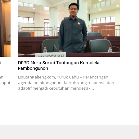
i
DPRD Mura Soroti Tantangan Kompleks
Pembangunan
an
LiputanKalteng.com, Puruk Cahu – Perancangan
dapat
agenda pembangunan daerah yang responsif dan
adaptif menjadi kebutuhan mendesak…