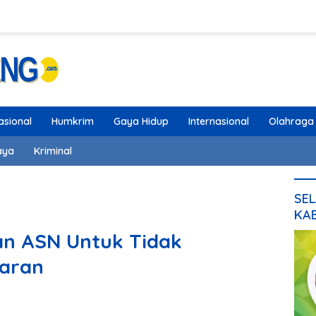
asional
Humkrim
Gaya Hidup
Internasional
Olahraga
aya
Kriminal
SEL
KA
an ASN Untuk Tidak
baran