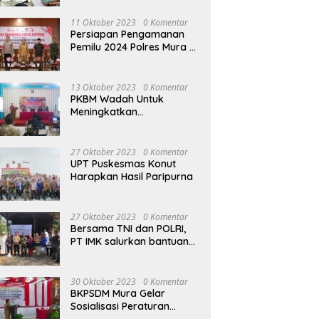
terhadap Raperda APBD
Perubahan 2023
11 Oktober 2023
0 Komentar
Persiapan Pengamanan
Pemilu 2024 Polres Mura
Gelar Rakor Lintas
Sektoral
13 Oktober 2023
0 Komentar
PKBM Wadah Untuk
Meningkatkan
Pengetahuan dan
Keterampilan Masyarakat
Dalam Bidang Ekonomi
27 Oktober 2023
0 Komentar
UPT Puskesmas Konut
Harapkan Hasil Paripurna
27 Oktober 2023
0 Komentar
Bersama TNI dan POLRI,
PT IMK salurkan bantuan
di kegiatan Jumat Berkah
30 Oktober 2023
0 Komentar
BKPSDM Mura Gelar
Sosialisasi Peraturan
Kepegawaian Negara