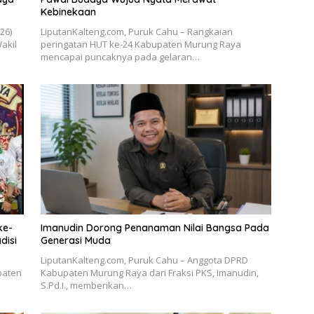
Kebinekaan
026)
LiputanKalteng.com, Puruk Cahu – Rangkaian
akil
peringatan HUT ke-24 Kabupaten Murung Raya
mencapai puncaknya pada gelaran…
ke-
Imanudin Dorong Penanaman Nilai Bangsa Pada
disi
Generasi Muda
LiputanKalteng.com, Puruk Cahu – Anggota DPRD
paten
Kabupaten Murung Raya dari Fraksi PKS, Imanudin,
S.Pd.I., memberikan…