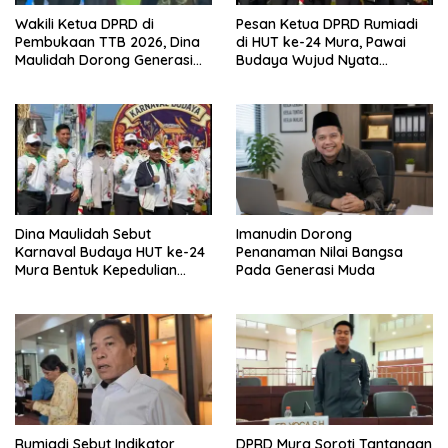
Wakili Ketua DPRD di
Pesan Ketua DPRD Rumiadi
Pembukaan TTB 2026, Dina
di HUT ke-24 Mura, Pawai
Maulidah Dorong Generasi
Budaya Wujud Nyata
Muda Cintai Budaya Dayak
Merawat Kebinekaan
Dina Maulidah Sebut
Imanudin Dorong
Karnaval Budaya HUT ke-24
Penanaman Nilai Bangsa
Mura Bentuk Kepedulian
Pada Generasi Muda
Warga Pada Tradisi
Rumiadi Sebut Indikator
DPRD Mura Soroti Tantangan