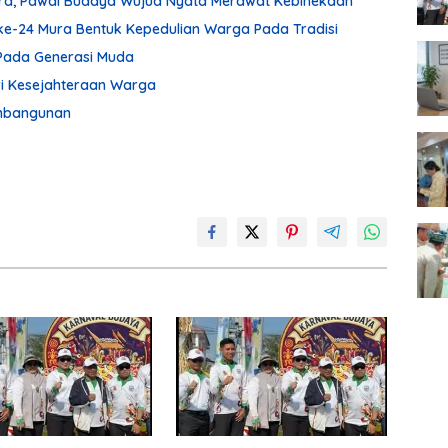
ura, Pawai Budaya Wujud Nyata Merawat Kebinekaan
ke-24 Mura Bentuk Kepedulian Warga Pada Tradisi
Pada Generasi Muda
ari Kesejahteraan Warga
embangunan