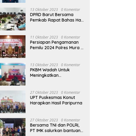
13 Oktober 2023
0 Komentar
DPRD Barut Bersama
Pemkab Rapat Bahas Hasil
Evaluasi Gubernur Kalteng
terhadap Raperda APBD
Perubahan 2023
11 Oktober 2023
0 Komentar
Persiapan Pengamanan
Pemilu 2024 Polres Mura
Gelar Rakor Lintas
Sektoral
13 Oktober 2023
0 Komentar
PKBM Wadah Untuk
Meningkatkan
Pengetahuan dan
Keterampilan Masyarakat
Dalam Bidang Ekonomi
27 Oktober 2023
0 Komentar
UPT Puskesmas Konut
Harapkan Hasil Paripurna
27 Oktober 2023
0 Komentar
Bersama TNI dan POLRI,
PT IMK salurkan bantuan
di kegiatan Jumat Berkah