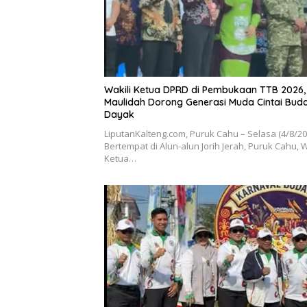
Wakili Ketua DPRD di Pembukaan TTB 2026,
Maulidah Dorong Generasi Muda Cintai Bud
Dayak
LiputanKalteng.com, Puruk Cahu – Selasa (4/8/2
Bertempat di Alun-alun Jorih Jerah, Puruk Cahu, W
Ketua…