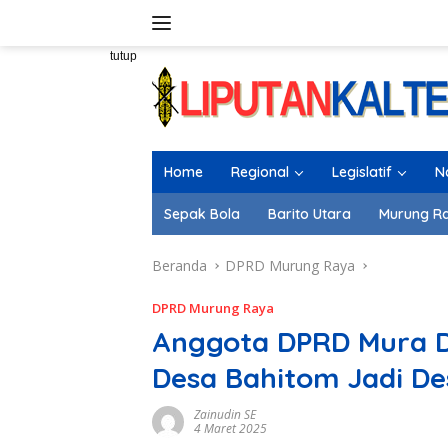
Langsung
ke
konten
tutup
Home
Regional
Legislatif
N
Sepak Bola
Barito Utara
Murung R
Beranda
DPRD Murung Raya
DPRD Murung Raya
Anggota DPRD Mura 
Desa Bahitom Jadi De
Zainudin SE
4 Maret 2025