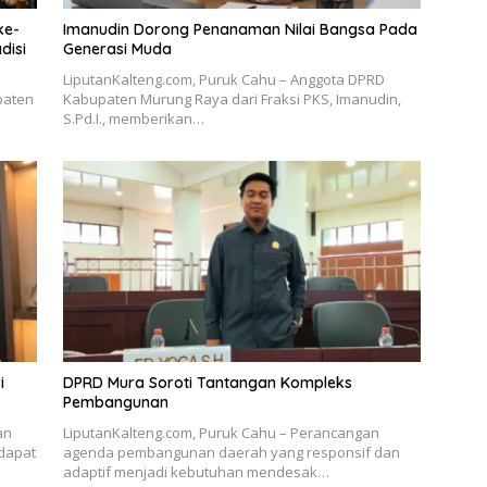
ke-
Imanudin Dorong Penanaman Nilai Bangsa Pada
disi
Generasi Muda
LiputanKalteng.com, Puruk Cahu – Anggota DPRD
paten
Kabupaten Murung Raya dari Fraksi PKS, Imanudin,
S.Pd.I., memberikan…
i
DPRD Mura Soroti Tantangan Kompleks
Pembangunan
an
LiputanKalteng.com, Puruk Cahu – Perancangan
dapat
agenda pembangunan daerah yang responsif dan
adaptif menjadi kebutuhan mendesak…