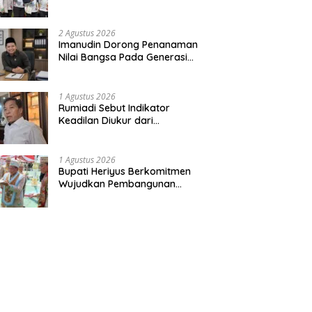
Bentuk Kepedulian Warga
Pada Tradisi
2 Agustus 2026
Imanudin Dorong Penanaman
Nilai Bangsa Pada Generasi
Muda
1 Agustus 2026
Rumiadi Sebut Indikator
Keadilan Diukur dari
Kesejahteraan Warga
1 Agustus 2026
Bupati Heriyus Berkomitmen
Wujudkan Pembangunan
Merata hingga Desa Terpencil
dan Tingkatkan SDM