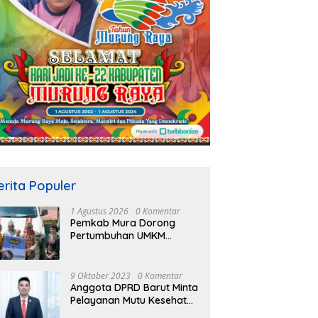
erita Populer
1 Agustus 2026
0 Komentar
Pemkab Mura Dorong
Pertumbuhan UMKM
Melalui Skema Kredit
Bersubsidi Bunga Rendah
9 Oktober 2023
0 Komentar
Anggota DPRD Barut Minta
Pelayanan Mutu Kesehatan
Terus Ditingkatkan