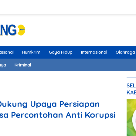
asional
Humkrim
Gaya Hidup
Internasional
Olahraga
aya
Kriminal
SEL
KA
Dukung Upaya Persiapan
sa Percontohan Anti Korupsi