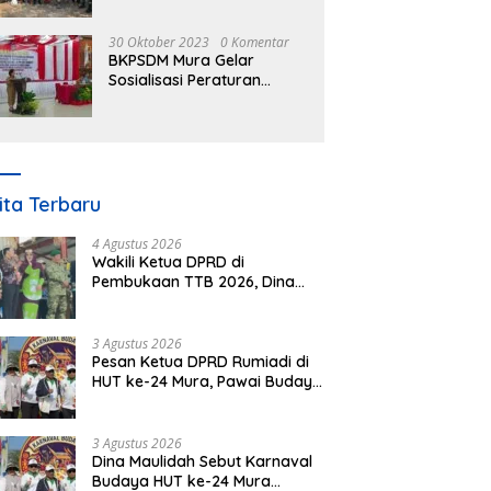
30 Oktober 2023
0 Komentar
BKPSDM Mura Gelar
Sosialisasi Peraturan
Kepegawaian Negara
Nomor 3 Tahun 2023
ita Terbaru
4 Agustus 2026
Wakili Ketua DPRD di
Pembukaan TTB 2026, Dina
Maulidah Dorong Generasi
Muda Cintai Budaya Dayak
3 Agustus 2026
Pesan Ketua DPRD Rumiadi di
HUT ke-24 Mura, Pawai Budaya
Wujud Nyata Merawat
Kebinekaan
3 Agustus 2026
Dina Maulidah Sebut Karnaval
Budaya HUT ke-24 Mura