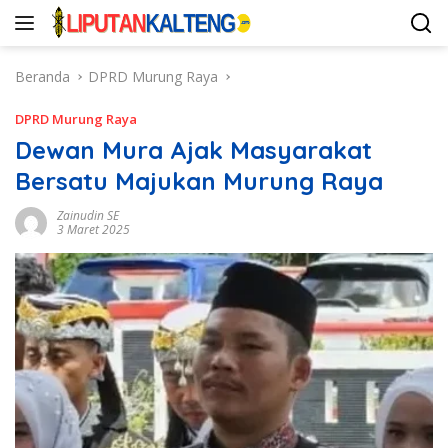
Langsung
ke
konten
Beranda
DPRD Murung Raya
DPRD Murung Raya
Dewan Mura Ajak Masyarakat
Bersatu Majukan Murung Raya
Zainudin SE
3 Maret 2025