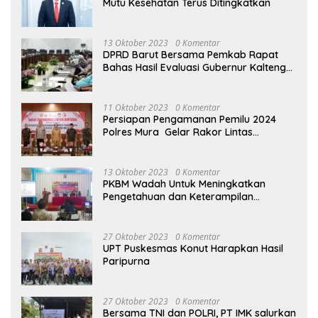
Mutu Kesehatan Terus Ditingkatkan
13 Oktober 2023
0 Komentar
DPRD Barut Bersama Pemkab Rapat
Bahas Hasil Evaluasi Gubernur Kalteng
terhadap Raperda APBD Perubahan
2023
11 Oktober 2023
0 Komentar
Persiapan Pengamanan Pemilu 2024
Polres Mura Gelar Rakor Lintas
Sektoral
13 Oktober 2023
0 Komentar
PKBM Wadah Untuk Meningkatkan
Pengetahuan dan Keterampilan
Masyarakat Dalam Bidang Ekonomi
27 Oktober 2023
0 Komentar
UPT Puskesmas Konut Harapkan Hasil
Paripurna
27 Oktober 2023
0 Komentar
Bersama TNI dan POLRI, PT IMK salurkan