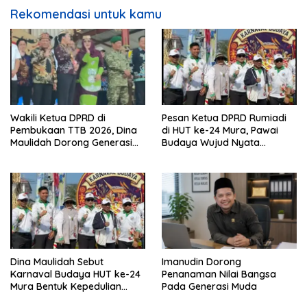
Rekomendasi untuk kamu
Wakili Ketua DPRD di
Pesan Ketua DPRD Rumiadi
Pembukaan TTB 2026, Dina
di HUT ke-24 Mura, Pawai
Maulidah Dorong Generasi
Budaya Wujud Nyata
Muda Cintai Budaya Dayak
Merawat Kebinekaan
Dina Maulidah Sebut
Imanudin Dorong
Karnaval Budaya HUT ke-24
Penanaman Nilai Bangsa
Mura Bentuk Kepedulian
Pada Generasi Muda
Warga Pada Tradisi