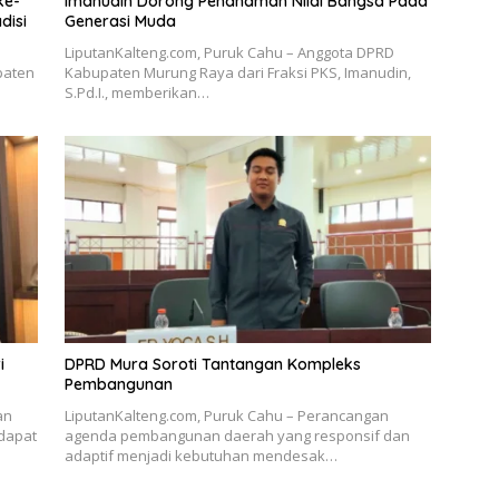
ke-
Imanudin Dorong Penanaman Nilai Bangsa Pada
disi
Generasi Muda
LiputanKalteng.com, Puruk Cahu – Anggota DPRD
paten
Kabupaten Murung Raya dari Fraksi PKS, Imanudin,
S.Pd.I., memberikan…
i
DPRD Mura Soroti Tantangan Kompleks
Pembangunan
an
LiputanKalteng.com, Puruk Cahu – Perancangan
dapat
agenda pembangunan daerah yang responsif dan
adaptif menjadi kebutuhan mendesak…