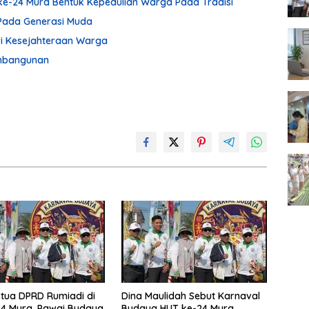
ke-24 Mura Bentuk Kepedulian Warga Pada Tradisi
Pada Generasi Muda
ari Kesejahteraan Warga
embangunan
tua DPRD Rumiadi di
Dina Maulidah Sebut Karnaval
4 Mura, Pawai Budaya
Budaya HUT ke-24 Mura