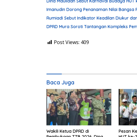
Dina Maulidah Sebut Karnaval Budaya HUT 
Imanudin Dorong Penanaman Nilai Bangsa 
Rumiadi Sebut Indikator Keadilan Diukur d
DPRD Mura Soroti Tantangan Kompleks P
Post Views:
409
Baca Juga
Wakili Ketua DPRD di
Pesan Ke
Pembukaan TTB 2026, Dina
HUT ke-2