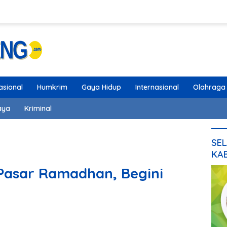
asional
Humkrim
Gaya Hidup
Internasional
Olahraga
aya
Kriminal
SEL
KA
Pasar Ramadhan, Begini