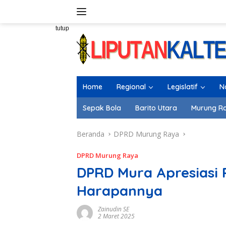
Langsung
ke
konten
tutup
Home
Regional
Legislatif
N
Sepak Bola
Barito Utara
Murung R
Beranda
DPRD Murung Raya
DPRD Murung Raya
DPRD Mura Apresiasi 
Harapannya
Zainudin SE
2 Maret 2025