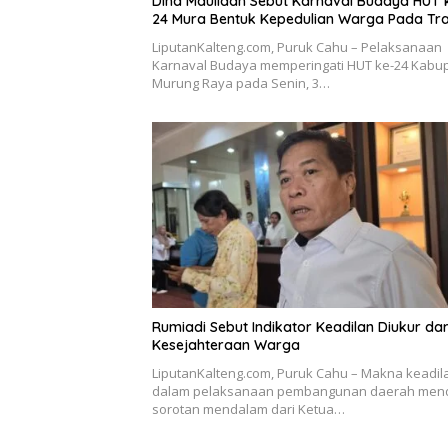
Dina Maulidah Sebut Karnaval Budaya HUT 
24 Mura Bentuk Kepedulian Warga Pada Tra
LiputanKalteng.com, Puruk Cahu – Pelaksanaan
Karnaval Budaya memperingati HUT ke-24 Kabu
Murung Raya pada Senin, 3…
Rumiadi Sebut Indikator Keadilan Diukur dar
Kesejahteraan Warga
LiputanKalteng.com, Puruk Cahu – Makna keadil
dalam pelaksanaan pembangunan daerah men
sorotan mendalam dari Ketua…