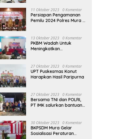
terhadap Raperda APBD
Perubahan 2023
11 Oktober 2023
0 Komentar
Persiapan Pengamanan
Pemilu 2024 Polres Mura
Gelar Rakor Lintas
Sektoral
13 Oktober 2023
0 Komentar
PKBM Wadah Untuk
Meningkatkan
Pengetahuan dan
Keterampilan Masyarakat
Dalam Bidang Ekonomi
27 Oktober 2023
0 Komentar
UPT Puskesmas Konut
Harapkan Hasil Paripurna
27 Oktober 2023
0 Komentar
Bersama TNI dan POLRI,
PT IMK salurkan bantuan
di kegiatan Jumat Berkah
30 Oktober 2023
0 Komentar
BKPSDM Mura Gelar
Sosialisasi Peraturan
Kepegawaian Negara