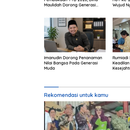
Maulidah Dorong Generasi
Wujud N
Muda Cintai Budaya Dayak
Kebinek
Imanudin Dorong Penanaman
Rumiadi 
Nilai Bangsa Pada Generasi
Keadilan
Muda
Kesejah
Rekomendasi untuk kamu