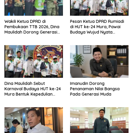
Wakili Ketua DPRD di
Pesan Ketua DPRD Rumiadi
Pembukaan TTB 2026, Dina
di HUT ke-24 Mura, Pawai
Maulidah Dorong Generasi
Budaya Wujud Nyata
Muda Cintai Budaya Dayak
Merawat Kebinekaan
Dina Maulidah Sebut
Imanudin Dorong
Karnaval Budaya HUT ke-24
Penanaman Nilai Bangsa
Mura Bentuk Kepedulian
Pada Generasi Muda
Warga Pada Tradisi