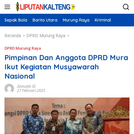
Langsung
ke
konten
Sepak Bola
Barito Utara
Murung Raya
Kriminal
Beranda
DPRD Murung Raya
DPRD Murung Raya
Pimpinan Dan Anggota DPRD Mura
Ikut Kegiatan Musyawarah
Nasional
Zainudin SE
27 Februari 2025