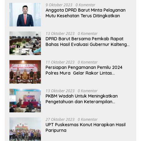
9 Oktober 2023
0 Komentar
Anggota DPRD Barut Minta Pelayanan
Mutu Kesehatan Terus Ditingkatkan
13 Oktober 2023
0 Komentar
DPRD Barut Bersama Pemkab Rapat
Bahas Hasil Evaluasi Gubernur Kalteng
terhadap Raperda APBD Perubahan
2023
11 Oktober 2023
0 Komentar
Persiapan Pengamanan Pemilu 2024
Polres Mura Gelar Rakor Lintas
Sektoral
13 Oktober 2023
0 Komentar
PKBM Wadah Untuk Meningkatkan
Pengetahuan dan Keterampilan
Masyarakat Dalam Bidang Ekonomi
27 Oktober 2023
0 Komentar
UPT Puskesmas Konut Harapkan Hasil
Paripurna