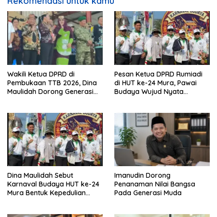
Rekomendasi untuk kamu
Wakili Ketua DPRD di
Pesan Ketua DPRD Rumiadi
Pembukaan TTB 2026, Dina
di HUT ke-24 Mura, Pawai
Maulidah Dorong Generasi
Budaya Wujud Nyata
Muda Cintai Budaya Dayak
Merawat Kebinekaan
Dina Maulidah Sebut
Imanudin Dorong
Karnaval Budaya HUT ke-24
Penanaman Nilai Bangsa
Mura Bentuk Kepedulian
Pada Generasi Muda
Warga Pada Tradisi