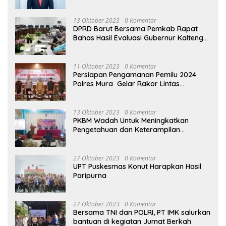
13 Oktober 2023
0 Komentar
DPRD Barut Bersama Pemkab Rapat
Bahas Hasil Evaluasi Gubernur Kalteng
terhadap Raperda APBD Perubahan
2023
11 Oktober 2023
0 Komentar
Persiapan Pengamanan Pemilu 2024
Polres Mura Gelar Rakor Lintas
Sektoral
13 Oktober 2023
0 Komentar
PKBM Wadah Untuk Meningkatkan
Pengetahuan dan Keterampilan
Masyarakat Dalam Bidang Ekonomi
27 Oktober 2023
0 Komentar
UPT Puskesmas Konut Harapkan Hasil
Paripurna
27 Oktober 2023
0 Komentar
Bersama TNI dan POLRI, PT IMK salurkan
bantuan di kegiatan Jumat Berkah