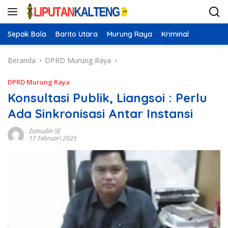
Langsung
ke
konten
Sepak Bola
Barito Utara
Murung Raya
Kriminal
Beranda
DPRD Murung Raya
DPRD Murung Raya
Konsultasi Publik, Liangsoi : Perlu
Ada Sinkronisasi Antar Instansi
Zainudin SE
17 Februari 2025