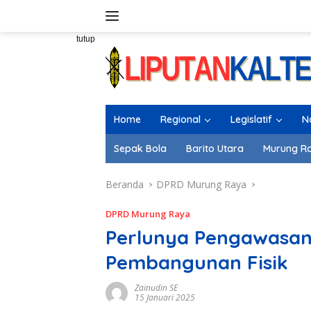
Langsung
ke
konten
tutup
Home
Regional
Legislatif
N
Sepak Bola
Barito Utara
Murung R
Beranda
DPRD Murung Raya
DPRD Murung Raya
Perlunya Pengawasan 
Pembangunan Fisik
Zainudin SE
15 Januari 2025