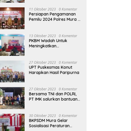
terhadap Raperda APBD
Perubahan 2023
11 Oktober 2023
0 Komentar
Persiapan Pengamanan
Pemilu 2024 Polres Mura
Gelar Rakor Lintas
Sektoral
13 Oktober 2023
0 Komentar
PKBM Wadah Untuk
Meningkatkan
Pengetahuan dan
Keterampilan Masyarakat
Dalam Bidang Ekonomi
27 Oktober 2023
0 Komentar
UPT Puskesmas Konut
Harapkan Hasil Paripurna
27 Oktober 2023
0 Komentar
Bersama TNI dan POLRI,
PT IMK salurkan bantuan
di kegiatan Jumat Berkah
30 Oktober 2023
0 Komentar
BKPSDM Mura Gelar
Sosialisasi Peraturan
Kepegawaian Negara