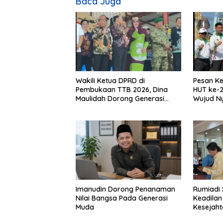
Baca Juga
Wakili Ketua DPRD di
Pesan Ke
Pembukaan TTB 2026, Dina
HUT ke-2
Maulidah Dorong Generasi
Wujud N
Muda Cintai Budaya Dayak
Kebinek
Imanudin Dorong Penanaman
Rumiadi 
Nilai Bangsa Pada Generasi
Keadilan
Muda
Kesejah