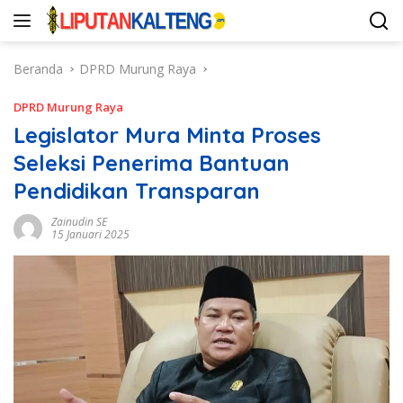
Langsung
ke
konten
Beranda
DPRD Murung Raya
DPRD Murung Raya
Legislator Mura Minta Proses
Seleksi Penerima Bantuan
Pendidikan Transparan
Zainudin SE
15 Januari 2025