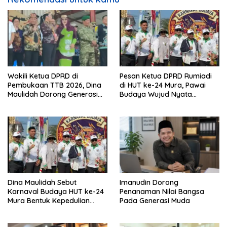
Wakili Ketua DPRD di
Pesan Ketua DPRD Rumiadi
Pembukaan TTB 2026, Dina
di HUT ke-24 Mura, Pawai
Maulidah Dorong Generasi
Budaya Wujud Nyata
Muda Cintai Budaya Dayak
Merawat Kebinekaan
Dina Maulidah Sebut
Imanudin Dorong
Karnaval Budaya HUT ke-24
Penanaman Nilai Bangsa
Mura Bentuk Kepedulian
Pada Generasi Muda
Warga Pada Tradisi