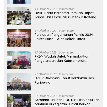
13 Oktober 2023
0 Komentar
DPRD Barut Bersama Pemkab Rapat
Bahas Hasil Evaluasi Gubernur Kalteng
terhadap Raperda APBD Perubahan
2023
11 Oktober 2023
0 Komentar
Persiapan Pengamanan Pemilu 2024
Polres Mura Gelar Rakor Lintas
Sektoral
13 Oktober 2023
0 Komentar
PKBM Wadah Untuk Meningkatkan
Pengetahuan dan Keterampilan
Masyarakat Dalam Bidang Ekonomi
27 Oktober 2023
0 Komentar
UPT Puskesmas Konut Harapkan Hasil
Paripurna
27 Oktober 2023
0 Komentar
Bersama TNI dan POLRI, PT IMK salurkan
bantuan di kegiatan Jumat Berkah