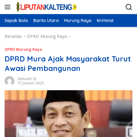
Langsung
ke
konten
Sepak Bola
Barito Utara
Murung Raya
Kriminal
Beranda
DPRD Murung Raya
DPRD Murung Raya
DPRD Mura Ajak Masyarakat Turut
Awasi Pembangunan
Zainudin SE
15 Januari 2025