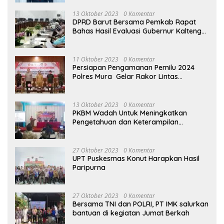
13 Oktober 2023
0 Komentar
DPRD Barut Bersama Pemkab Rapat
Bahas Hasil Evaluasi Gubernur Kalteng
terhadap Raperda APBD Perubahan
2023
11 Oktober 2023
0 Komentar
Persiapan Pengamanan Pemilu 2024
Polres Mura Gelar Rakor Lintas
Sektoral
13 Oktober 2023
0 Komentar
PKBM Wadah Untuk Meningkatkan
Pengetahuan dan Keterampilan
Masyarakat Dalam Bidang Ekonomi
27 Oktober 2023
0 Komentar
UPT Puskesmas Konut Harapkan Hasil
Paripurna
27 Oktober 2023
0 Komentar
Bersama TNI dan POLRI, PT IMK salurkan
bantuan di kegiatan Jumat Berkah