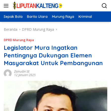
Langsung
ke
konten
Sepak Bola
Barito Utara
Murung Raya
Kriminal
Beranda
DPRD Murung Raya
DPRD Murung Raya
Legislator Mura Ingatkan
Pentingnya Dukungan Elemen
Masyarakat Untuk Pembangunan
Zainudin SE
12 Januari 2025