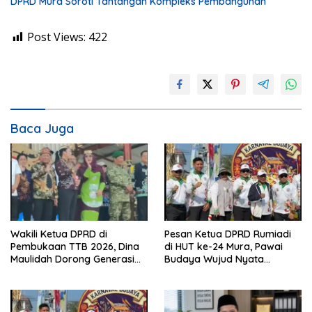
DPRD Mura Soroti Tantangan Kompleks Pembangunan
Post Views:
422
Baca Juga
Wakili Ketua DPRD di
Pesan Ketua DPRD Rumiadi
Pembukaan TTB 2026, Dina
di HUT ke-24 Mura, Pawai
Maulidah Dorong Generasi
Budaya Wujud Nyata
Muda Cintai Budaya Dayak
Merawat Kebinekaan