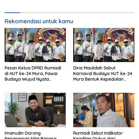
Rekomendasi untuk kamu
Pesan Ketua DPRD Rumiadi
Dina Maulidah Sebut
di HUT ke-24 Mura, Pawai
Karnaval Budaya HUT ke-24
Budaya Wujud Nyata
Mura Bentuk Kepedulian
Merawat Kebinekaan
Warga Pada Tradisi
Imanudin Dorong
Rumiadi Sebut Indikator
Penanaman Nilai Bangsa
Keadilan Diukur dari