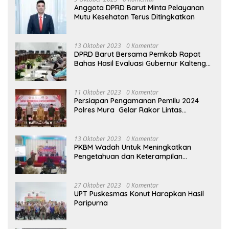
Anggota DPRD Barut Minta Pelayanan
Mutu Kesehatan Terus Ditingkatkan
13 Oktober 2023
0 Komentar
DPRD Barut Bersama Pemkab Rapat
Bahas Hasil Evaluasi Gubernur Kalteng
terhadap Raperda APBD Perubahan
2023
11 Oktober 2023
0 Komentar
Persiapan Pengamanan Pemilu 2024
Polres Mura Gelar Rakor Lintas
Sektoral
13 Oktober 2023
0 Komentar
PKBM Wadah Untuk Meningkatkan
Pengetahuan dan Keterampilan
Masyarakat Dalam Bidang Ekonomi
27 Oktober 2023
0 Komentar
UPT Puskesmas Konut Harapkan Hasil
Paripurna