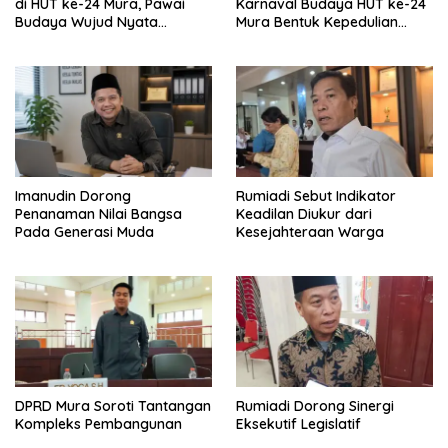
di HUT ke-24 Mura, Pawai
Karnaval Budaya HUT ke-24
Budaya Wujud Nyata
Mura Bentuk Kepedulian
Merawat Kebinekaan
Warga Pada Tradisi
Imanudin Dorong
Rumiadi Sebut Indikator
Penanaman Nilai Bangsa
Keadilan Diukur dari
Pada Generasi Muda
Kesejahteraan Warga
DPRD Mura Soroti Tantangan
Rumiadi Dorong Sinergi
Kompleks Pembangunan
Eksekutif Legislatif