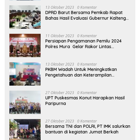
13 Oktober 2023
0 Komentar
DPRD Barut Bersama Pemkab Rapat
Bahas Hasil Evaluasi Gubernur Kalteng
terhadap Raperda APBD Perubahan
2023
11 Oktober 2023
0 Komentar
Persiapan Pengamanan Pemilu 2024
Polres Mura Gelar Rakor Lintas
Sektoral
13 Oktober 2023
0 Komentar
PKBM Wadah Untuk Meningkatkan
Pengetahuan dan Keterampilan
Masyarakat Dalam Bidang Ekonomi
27 Oktober 2023
0 Komentar
UPT Puskesmas Konut Harapkan Hasil
Paripurna
27 Oktober 2023
0 Komentar
Bersama TNI dan POLRI, PT IMK salurkan
bantuan di kegiatan Jumat Berkah