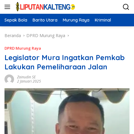
Langsung
ke
konten
Sepak Bola
Barito Utara
Murung Raya
Kriminal
Beranda
DPRD Murung Raya
DPRD Murung Raya
Legislator Mura Ingatkan Pemkab
Lakukan Pemeliharaan Jalan
Zainudin SE
2 Januari 2025