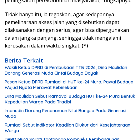
peningkatan perekonomian masyarakat,” ungkapnya.
Tidak hanya itu, ia tegaskan, agar kedepannya
pemeliharaan akses jalan yang disebutkan dapat
dilaksanakan dengan serius, agar bisa dipergunakan
dalam jangka panjang, sehingga tidak mengalami
kerusakan dalam waktu singkat.
(*)
Berita Terkait
Wakili Ketua DPRD di Pembukaan TTB 2026, Dina Maulidah
Dorong Generasi Muda Cintai Budaya Dayak
Pesan Ketua DPRD Rumiadi di HUT ke-24 Mura, Pawai Budaya
Wujud Nyata Merawat Kebinekaan
Dina Maulidah Sebut Karnaval Budaya HUT ke-24 Mura Bentuk
Kepedulian Warga Pada Tradisi
Imanudin Dorong Penanaman Nilai Bangsa Pada Generasi
Muda
Rumiadi Sebut Indikator Keadilan Diukur dari Kesejahteraan
Warga
DPRD Mura Soroti Tantangan Kompleks Pembangunan