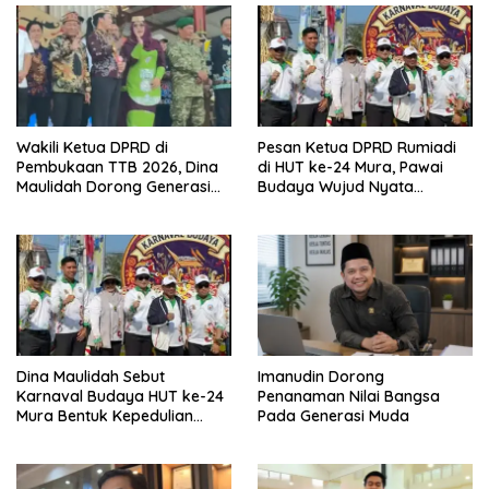
Wakili Ketua DPRD di
Pesan Ketua DPRD Rumiadi
Pembukaan TTB 2026, Dina
di HUT ke-24 Mura, Pawai
Maulidah Dorong Generasi
Budaya Wujud Nyata
Muda Cintai Budaya Dayak
Merawat Kebinekaan
Dina Maulidah Sebut
Imanudin Dorong
Karnaval Budaya HUT ke-24
Penanaman Nilai Bangsa
Mura Bentuk Kepedulian
Pada Generasi Muda
Warga Pada Tradisi