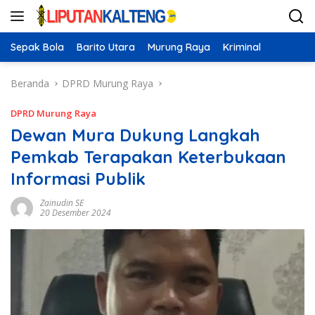
Langsung
ke
konten
Sepak Bola
Barito Utara
Murung Raya
Kriminal
Beranda
DPRD Murung Raya
DPRD Murung Raya
Dewan Mura Dukung Langkah
Pemkab Terapakan Keterbukaan
Informasi Publik
Zainudin SE
20 Desember 2024