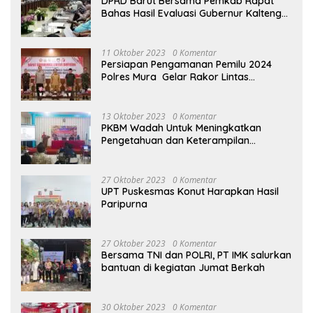
DPRD Barut Bersama Pemkab Rapat
Bahas Hasil Evaluasi Gubernur Kalteng
terhadap Raperda APBD Perubahan
2023
11 Oktober 2023
0 Komentar
Persiapan Pengamanan Pemilu 2024
Polres Mura Gelar Rakor Lintas
Sektoral
13 Oktober 2023
0 Komentar
PKBM Wadah Untuk Meningkatkan
Pengetahuan dan Keterampilan
Masyarakat Dalam Bidang Ekonomi
27 Oktober 2023
0 Komentar
UPT Puskesmas Konut Harapkan Hasil
Paripurna
27 Oktober 2023
0 Komentar
Bersama TNI dan POLRI, PT IMK salurkan
bantuan di kegiatan Jumat Berkah
30 Oktober 2023
0 Komentar