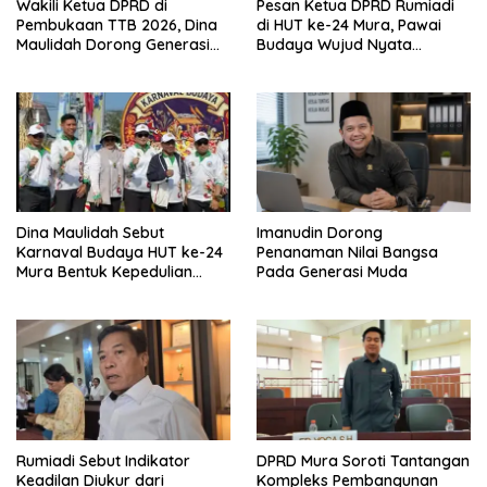
Wakili Ketua DPRD di
Pesan Ketua DPRD Rumiadi
Pembukaan TTB 2026, Dina
di HUT ke-24 Mura, Pawai
Maulidah Dorong Generasi
Budaya Wujud Nyata
Muda Cintai Budaya Dayak
Merawat Kebinekaan
Dina Maulidah Sebut
Imanudin Dorong
Karnaval Budaya HUT ke-24
Penanaman Nilai Bangsa
Mura Bentuk Kepedulian
Pada Generasi Muda
Warga Pada Tradisi
Rumiadi Sebut Indikator
DPRD Mura Soroti Tantangan
Keadilan Diukur dari
Kompleks Pembangunan