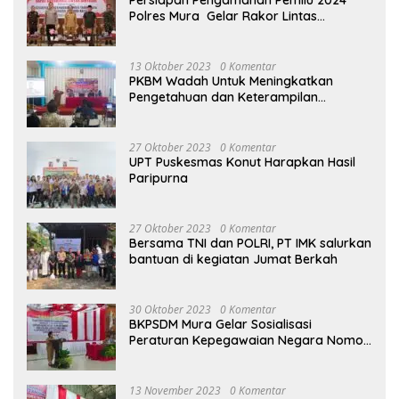
Persiapan Pengamanan Pemilu 2024
Polres Mura Gelar Rakor Lintas
Sektoral
13 Oktober 2023
0 Komentar
PKBM Wadah Untuk Meningkatkan
Pengetahuan dan Keterampilan
Masyarakat Dalam Bidang Ekonomi
27 Oktober 2023
0 Komentar
UPT Puskesmas Konut Harapkan Hasil
Paripurna
27 Oktober 2023
0 Komentar
Bersama TNI dan POLRI, PT IMK salurkan
bantuan di kegiatan Jumat Berkah
30 Oktober 2023
0 Komentar
BKPSDM Mura Gelar Sosialisasi
Peraturan Kepegawaian Negara Nomor
3 Tahun 2023
13 November 2023
0 Komentar