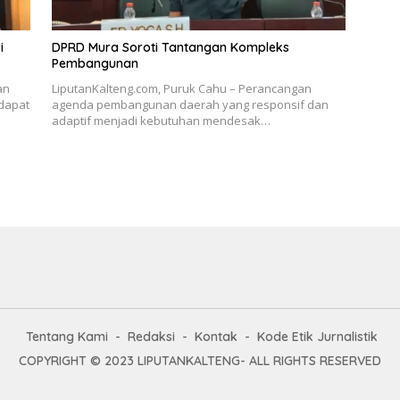
i
DPRD Mura Soroti Tantangan Kompleks
Pembangunan
an
LiputanKalteng.com, Puruk Cahu – Perancangan
dapat
agenda pembangunan daerah yang responsif dan
adaptif menjadi kebutuhan mendesak…
Tentang Kami
Redaksi
Kontak
Kode Etik Jurnalistik
COPYRIGHT © 2023 LIPUTANKALTENG- ALL RIGHTS RESERVED