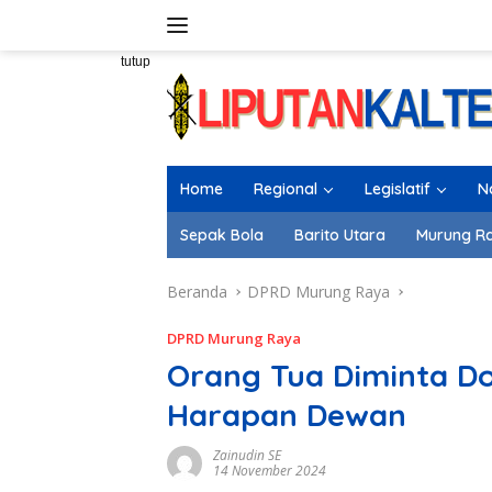
Langsung
ke
konten
tutup
Home
Regional
Legislatif
N
Sepak Bola
Barito Utara
Murung R
Beranda
DPRD Murung Raya
DPRD Murung Raya
Orang Tua Diminta Do
Harapan Dewan
Zainudin SE
14 November 2024