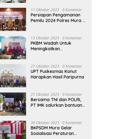
terhadap Raperda APBD
Perubahan 2023
11 Oktober 2023
0 Komentar
Persiapan Pengamanan
Pemilu 2024 Polres Mura
Gelar Rakor Lintas
Sektoral
13 Oktober 2023
0 Komentar
PKBM Wadah Untuk
Meningkatkan
Pengetahuan dan
Keterampilan Masyarakat
Dalam Bidang Ekonomi
27 Oktober 2023
0 Komentar
UPT Puskesmas Konut
Harapkan Hasil Paripurna
27 Oktober 2023
0 Komentar
Bersama TNI dan POLRI,
PT IMK salurkan bantuan
di kegiatan Jumat Berkah
30 Oktober 2023
0 Komentar
BKPSDM Mura Gelar
Sosialisasi Peraturan
Kepegawaian Negara