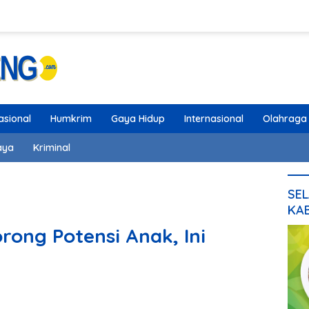
asional
Humkrim
Gaya Hidup
Internasional
Olahraga
aya
Kriminal
SEL
KA
rong Potensi Anak, Ini