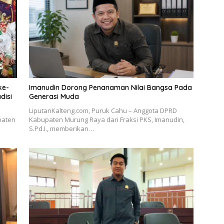
ke-
Imanudin Dorong Penanaman Nilai Bangsa Pada
disi
Generasi Muda
LiputanKalteng.com, Puruk Cahu – Anggota DPRD
paten
Kabupaten Murung Raya dari Fraksi PKS, Imanudin,
S.Pd.I., memberikan…