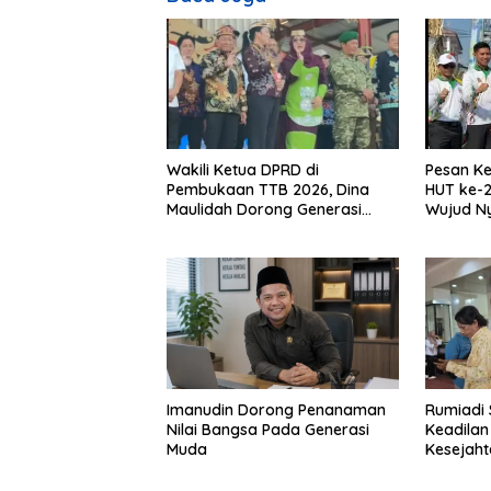
Wakili Ketua DPRD di
Pesan Ke
Pembukaan TTB 2026, Dina
HUT ke-2
Maulidah Dorong Generasi
Wujud N
Muda Cintai Budaya Dayak
Kebinek
Imanudin Dorong Penanaman
Rumiadi 
Nilai Bangsa Pada Generasi
Keadilan
Muda
Kesejah