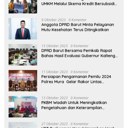
UMKM Melalui Skema Kredit Bersubsidi
Bunga Rendah
9 Oktober 2023
0 Komentar
Anggota DPRD Barut Minta Pelayanan
Mutu Kesehatan Terus Ditingkatkan
13 Oktober 2023
0 Komentar
DPRD Barut Bersama Pemkab Rapat
Bahas Hasil Evaluasi Gubernur Kalteng
terhadap Raperda APBD Perubahan
2023
11 Oktober 2023
0 Komentar
Persiapan Pengamanan Pemilu 2024
Polres Mura Gelar Rakor Lintas
Sektoral
13 Oktober 2023
0 Komentar
PKBM Wadah Untuk Meningkatkan
Pengetahuan dan Keterampilan
Masyarakat Dalam Bidang Ekonomi
27 Oktober 2023
0 Komentar