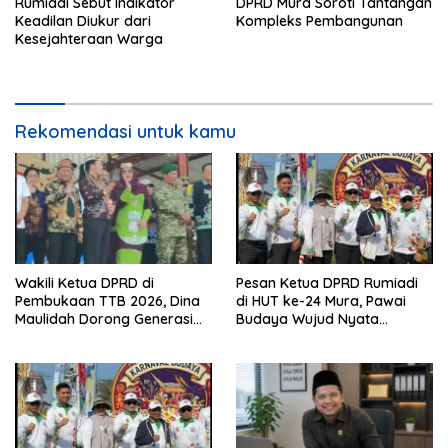
Rumiadi Sebut Indikator
DPRD Mura Soroti Tantangan
Keadilan Diukur dari
Kompleks Pembangunan
Kesejahteraan Warga
Rekomendasi untuk kamu
Wakili Ketua DPRD di
Pesan Ketua DPRD Rumiadi
Pembukaan TTB 2026, Dina
di HUT ke-24 Mura, Pawai
Maulidah Dorong Generasi
Budaya Wujud Nyata
Muda Cintai Budaya Dayak
Merawat Kebinekaan