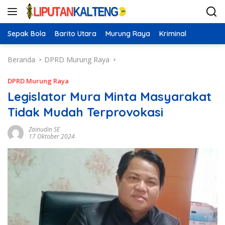
Langsung
ke
konten
Sepak Bola
Barito Utara
Murung Raya
Kriminal
Beranda
DPRD Murung Raya
DPRD Murung Raya
Legislator Mura Minta Masyarakat
Tidak Mudah Terprovokasi
Zainudin SE
17 Oktober 2024