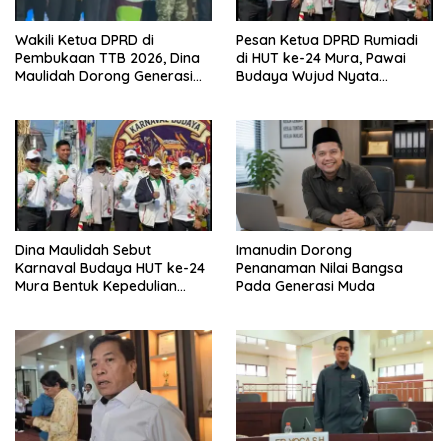
Wakili Ketua DPRD di
Pesan Ketua DPRD Rumiadi
Pembukaan TTB 2026, Dina
di HUT ke-24 Mura, Pawai
Maulidah Dorong Generasi
Budaya Wujud Nyata
Muda Cintai Budaya Dayak
Merawat Kebinekaan
Dina Maulidah Sebut
Imanudin Dorong
Karnaval Budaya HUT ke-24
Penanaman Nilai Bangsa
Mura Bentuk Kepedulian
Pada Generasi Muda
Warga Pada Tradisi