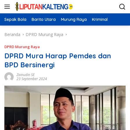
Langsung
ke
konten
Sepak Bola
Barito Utara
Murung Raya
Kriminal
Beranda
DPRD Murung Raya
DPRD Murung Raya
DPRD Mura Harap Pemdes dan
BPD Bersinergi
Zainudin SE
23 September 2024