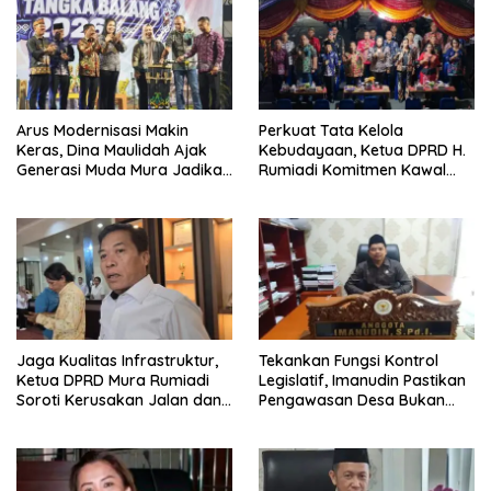
Arus Modernisasi Makin
Perkuat Tata Kelola
Keras, Dina Maulidah Ajak
Kebudayaan, Ketua DPRD H.
Generasi Muda Mura Jadikan
Rumiadi Komitmen Kawal
Seni Tradisi Benteng Moral
Alokasi Anggaran Seni Mura
Jaga Kualitas Infrastruktur,
Tekankan Fungsi Kontrol
Ketua DPRD Mura Rumiadi
Legislatif, Imanudin Pastikan
Soroti Kerusakan Jalan dan
Pengawasan Desa Bukan
Jembatan
untuk Mempersulit