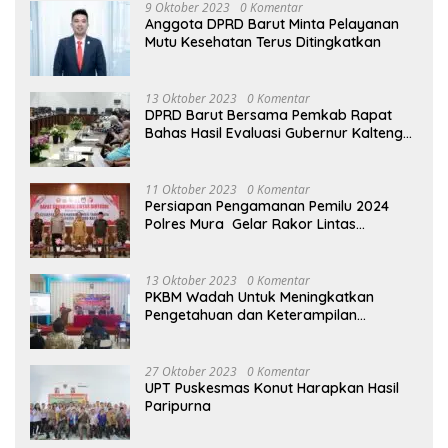
9 Oktober 2023
0 Komentar
Anggota DPRD Barut Minta Pelayanan
Mutu Kesehatan Terus Ditingkatkan
13 Oktober 2023
0 Komentar
DPRD Barut Bersama Pemkab Rapat
Bahas Hasil Evaluasi Gubernur Kalteng
terhadap Raperda APBD Perubahan
2023
11 Oktober 2023
0 Komentar
Persiapan Pengamanan Pemilu 2024
Polres Mura Gelar Rakor Lintas
Sektoral
13 Oktober 2023
0 Komentar
PKBM Wadah Untuk Meningkatkan
Pengetahuan dan Keterampilan
Masyarakat Dalam Bidang Ekonomi
27 Oktober 2023
0 Komentar
UPT Puskesmas Konut Harapkan Hasil
Paripurna