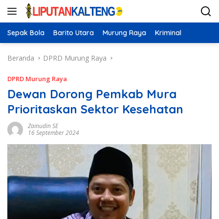
Langsung
ke
konten
Sepak Bola
Barito Utara
Murung Raya
Kriminal
Beranda
DPRD Murung Raya
DPRD Murung Raya
Dewan Dorong Pemkab Mura
Prioritaskan Sektor Kesehatan
Zainudin SE
16 September 2024