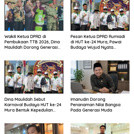
Wakili Ketua DPRD di
Pesan Ketua DPRD Rumiadi
Pembukaan TTB 2026, Dina
di HUT ke-24 Mura, Pawai
Maulidah Dorong Generasi
Budaya Wujud Nyata
Muda Cintai Budaya Dayak
Merawat Kebinekaan
Dina Maulidah Sebut
Imanudin Dorong
Karnaval Budaya HUT ke-24
Penanaman Nilai Bangsa
Mura Bentuk Kepedulian
Pada Generasi Muda
Warga Pada Tradisi