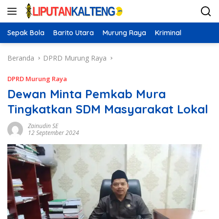
Langsung
ke
konten
Sepak Bola
Barito Utara
Murung Raya
Kriminal
Beranda
DPRD Murung Raya
DPRD Murung Raya
Dewan Minta Pemkab Mura
Tingkatkan SDM Masyarakat Lokal
Zainudin SE
12 September 2024