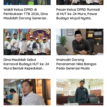
Wakili Ketua DPRD di
Pesan Ketua DPRD Rumiadi
Pembukaan TTB 2026, Dina
di HUT ke-24 Mura, Pawai
Maulidah Dorong Generasi
Budaya Wujud Nyata
Muda Cintai Budaya Dayak
Merawat Kebinekaan
Dina Maulidah Sebut
Imanudin Dorong
Karnaval Budaya HUT ke-24
Penanaman Nilai Bangsa
Mura Bentuk Kepedulian
Pada Generasi Muda
Warga Pada Tradisi