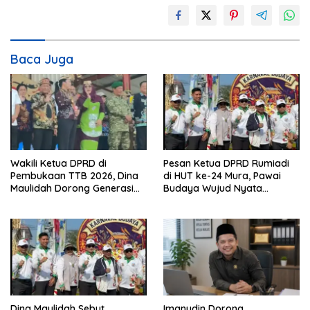
Baca Juga
Wakili Ketua DPRD di
Pesan Ketua DPRD Rumiadi
Pembukaan TTB 2026, Dina
di HUT ke-24 Mura, Pawai
Maulidah Dorong Generasi
Budaya Wujud Nyata
Muda Cintai Budaya Dayak
Merawat Kebinekaan
Dina Maulidah Sebut
Imanudin Dorong