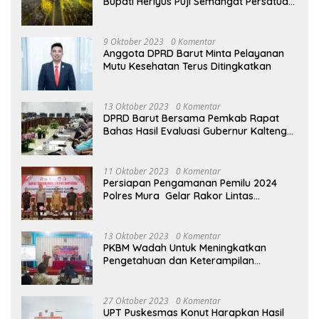
Bupati Heriyus Puji Semangat Persatuan
Masyarakat
9 Oktober 2023
0 Komentar
Anggota DPRD Barut Minta Pelayanan
Mutu Kesehatan Terus Ditingkatkan
13 Oktober 2023
0 Komentar
DPRD Barut Bersama Pemkab Rapat
Bahas Hasil Evaluasi Gubernur Kalteng
terhadap Raperda APBD Perubahan
2023
11 Oktober 2023
0 Komentar
Persiapan Pengamanan Pemilu 2024
Polres Mura Gelar Rakor Lintas
Sektoral
13 Oktober 2023
0 Komentar
PKBM Wadah Untuk Meningkatkan
Pengetahuan dan Keterampilan
Masyarakat Dalam Bidang Ekonomi
27 Oktober 2023
0 Komentar
UPT Puskesmas Konut Harapkan Hasil