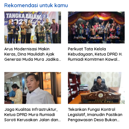
Rekomendasi untuk kamu
Arus Modernisasi Makin
Perkuat Tata Kelola
Keras, Dina Maulidah Ajak
Kebudayaan, Ketua DPRD H.
Generasi Muda Mura Jadikan
Rumiadi Komitmen Kawal
Seni Tradisi Benteng Moral
Alokasi Anggaran Seni Mura
Jaga Kualitas Infrastruktur,
Tekankan Fungsi Kontrol
Ketua DPRD Mura Rumiadi
Legislatif, Imanudin Pastikan
Soroti Kerusakan Jalan dan
Pengawasan Desa Bukan
Jembatan
untuk Mempersulit